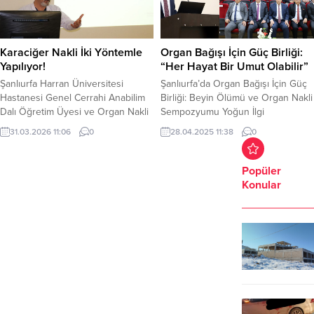
Karaciğer Nakli İki Yöntemle
Organ Bağışı İçin Güç Birliği:
Yapılıyor!
“Her Hayat Bir Umut Olabilir”
Şanlıurfa Harran Üniversitesi
Şanlıurfa’da Organ Bağışı İçin Güç
Hastanesi Genel Cerrahi Anabilim
Birliği: Beyin Ölümü ve Organ Nakli
Dalı Öğretim Üyesi ve Organ Nakli
Sempozyumu Yoğun İlgi
Merkezi Sorumlusu Prof. Dr. Faik
GördüŞanlıurfa, sağlık alanında
31.03.2026 11:06
0
28.04.2025 11:38
0
Tatlı, son dönem karaciğer
önemli bir etkinliğe ev sahipliği
yetmezliğinde en etkili ve çoğu
yaptı. Şanlıurfa İl Sağlık Müdürlüğü
zaman tek tedavi seçeneğinin
ve Harran Üniversitesi Tıp Fakültesi
Popüler
karaciğer nakli olduğunu bildirdi.
iş birliğiyle, “Beyin Ölümü Tespiti ve
Konular
Harran Üniversitesi Hastanesi’nde
Organ Bağışı” konulu sempozyum,
sağlık çalışanlarına yönelik
Osmanbey Kampüsü’nde yoğun
düzenlenen bilgilendirme
katılımla gerçekleştirildi.
seminerinde konuşan Prof. Dr. Tatlı,
Sempozyuma Harran Üniversitesi...
karaciğer naklinin...