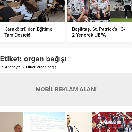
Karaköprü’den Eğitime
Beşiktaş, St. Patrick’s’i 3-
Tam Destek!
2 Yenerek UEFA
Konferans Ligi’nde Play-
Off Turuna Yükseldi!
Etiket:
organ bağışı
Anasayfa
Etiket: organ bağışı
MOBİL REKLAM ALANI