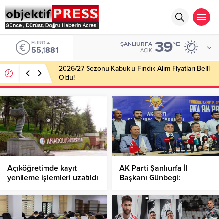
39
EURO
°C
ŞANLIURFA
55,1881
AÇIK
2026/27 Sezonu Kabuklu Fındık Alım Fiyatları Belli
Oldu!
Açıköğretimde kayıt
AK Parti Şanlıurfa İl
yenileme işlemleri uzatıldı
Başkanı Günbegi:
(AÖF kayıt yenileme
Terörsüz Türkiye Sürecini
tarihleri ne zaman?)
Değerlendirdi!