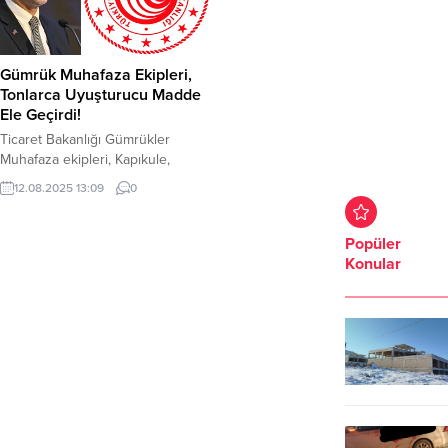
Gümrük Muhafaza Ekipleri,
Tonlarca Uyuşturucu Madde
Ele Geçirdi!
Ticaret Bakanlığı Gümrükler
Muhafaza ekipleri, Kapıkule,
Esendere ve Mersin Limanı gümrük
12.08.2025 13:09
0
kapılarında gerçekleştirilen
operasyonlarda, toplam piyasa
değeri 986 milyon 603 bin TL olan
Popüler
1 ton 375 kilogram uyuşturucu
Konular
madde ele geçirildi. Ticaret
Bakanlığı, sosyal medya
hesabından yaptığı açıklamada
operasyona ilişkin detayları
paylaştı. Ticaret Bakanlığı,
operasyona ilişkin açıklamasında şu
ifadeler kullanıldı;...