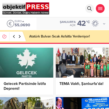
42
EURO
°C
ŞANLIURFA
55,0690
AÇIK
Atatürk Bulvarı Sıcak Asfaltla Yenileniyor!
Gelecek Partisinde İstifa
TEMA Vakfı, Şanlıurfa’da!
Depremi!