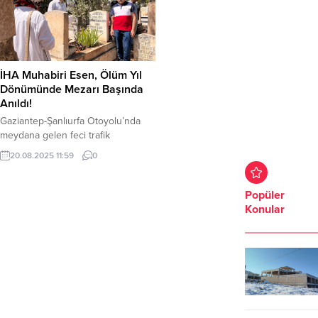
İHA Muhabiri Esen, Ölüm Yıl
Dönümünde Mezarı Başında
Anıldı!
Gaziantep-Şanlıurfa Otoyolu’nda
meydana gelen feci trafik
kazasında hayatını kaybeden İhlas
20.08.2025 11:59
0
Haber Ajansı (İHA) muhabiri
Muhammet Abdülkadir Esen,
vefatının üçüncü yıl dönümünde
Popüler
mezarı başında dualarla anıldı.
Konular
Anma törenine Esen’in ailesi,
yakınları ve çok sayıda basın
mensubu katıldı. 20 Ağustos 2022
tarihinde, Tarsus-Adana-Gaziantep
Otoyolu’nda bir aracın şarampole
devrilmesi üzerine bölgeye giden
ekiplere...