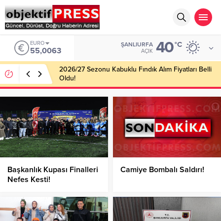
40
EURO
°C
ŞANLIURFA
55,0063
AÇIK
2026/27 Sezonu Kabuklu Fındık Alım Fiyatları Belli
Oldu!
Başkanlık Kupası Finalleri
Camiye Bombalı Saldırı!
Nefes Kesti!