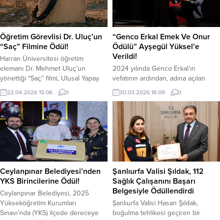
Öğretim Görevlisi Dr. Uluç’un
“Genco Erkal Emek Ve Onur
“Saç” Filmine Ödül!
Ödülü” Ayşegül Yüksel’e
Verildi!
Harran Üniversitesi öğretim
elemanı Dr. Mehmet Uluç’un
2024 yılında Genco Erkal’ın
yönettiği “Saç” filmi, Ulusal Yapay
vefatının ardından, adına açılan
Zeka Film Festivali’nde birincilik
sahnede yapılan anma
22.04.2026 15:06
0
30.03.2026 16:09
0
ödülünü kazandı. Aydın Adnan
törenindekonuşan Eskişehir
Menderes Üniversitesi tarafından
Büyükşehir Belediye Başkanı Ayşe
bu yıl ikincisi düzenlenen Ulusal
Ünlüce, usta sanatçı Genco
Yapay Zeka Film Festivali’nde,
Erkal’ınadını yaşatacakları bir ödül
Harran Üniversitesi öğretim
verilmesi önerisinde bulunmuştu.
elemanı Dr. Mehmet Uluç’un
Sezon içerisinde Ayşe
yönettiği “Saç” filmi birincilik
Ünlücebaşkanlığında toplanan
ödülüne layık görüldü. Yapay zeka
Şehir Tiyatroları yönetimi, 2025 yılı
Ceylanpınar Belediyesi’nden
Şanlıurfa Valisi Şıldak, 112
temalı üretimler...
Genco Erkal Emek ve
YKS Birincilerine Ödül!
Sağlık Çalışanını Başarı
OnurÖdülü’nün ilkini; Türk
Belgesiyle Ödüllendirdi
Ceylanpınar Belediyesi, 2025
Tiyatrosuna ve özelde Genco
Yükseköğretim Kurumları
Şanlıurfa Valisi Hasan Şıldak,
Erkal...
Sınavı’nda (YKS) ilçede dereceye
boğulma tehlikesi geçiren bir