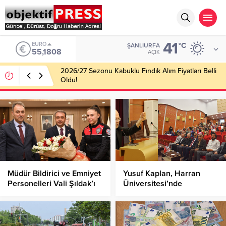
41
ALTIN
°C
ŞANLIURFA
6.662,82
AÇIK
Haliliye Belediyesi Her Gün 4 Bin 898 Kişiye Sıcak
Yemek Ulaştırıyor!
Müdür Bildirici ve Emniyet
Yusuf Kaplan, Harran
Personelleri Vali Şıldak’ı
Üniversitesi’nde
Ziyaret Etti
‘Medeniyet Tasavvuru ve
Öncü Kuşak’ Konferansı!