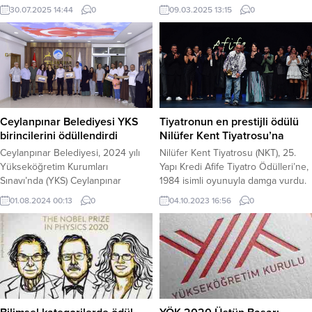
giren öğrencileri ödüllendirdi.
bebeği kurtaran 112 sağlık çalışanı
30.07.2025 14:44
0
09.03.2025 13:15
0
Başarılı öğrencilerin
Zehra Tankuş’u başarı belgesi ile
motivasyonunu artırmak ve
ödüllendirdi. Vali Hasan Şıldak,
başarılarını takdir etmek amacıyla
geçtiğimiz gün boğulma tehlikesi
düzenlenen törende, Sayısal,
geçiren bir bebeğin annesine
Sözel, Eşit Ağırlık ve Yabancı Dil
uygulattığı Heimlich manevrasıyla
puan türlerinde ilçe birincisi olan
tekrar nefes almasını sağlayan
öğrenciler ödüllerini aldı. Törene,
sağlık çalışanı Zehra Tankuş’u
Belediye Eşbaşkanları Uğur
tebrik ederek, başarı belgesi ile
Ceylanpınar Belediyesi YKS
Tiyatronun en prestijli ödülü
Kahraman ve Dilan Ablay Saldanlı
ödüllendirdi. Vali Şıldak, İl...
birincilerini ödüllendirdi
Nilüfer Kent Tiyatrosu’na
ile belediye meclis...
Ceylanpınar Belediyesi, 2024 yılı
Nilüfer Kent Tiyatrosu (NKT), 25.
Yükseköğretim Kurumları
Yapı Kredi Afife Tiyatro Ödülleri’ne,
Sınavı’nda (YKS) Ceylanpınar
1984 isimli oyunuyla damga vurdu.
birincisi olan öğrencileri
NKT, düzenlenen gecede 4 dalda
01.08.2024 00:13
0
04.10.2023 16:56
0
ödüllendirdi. Ceylanpınar
ödül aldı. 1984, “Yılın En Başarılı
Belediyesi, motivasyonu artırmak
Oyunu” seçilirken, oyunun
ve başarılarını takdir etmek
yönetmeni Murat Daltaban da “Yılın
amacıyla, Haziran ayında yapılan
En Başarılı Yönetmeni” ödülünün
Yüksek Öğretim Kurumları
sahibi oldu. “Yılın En Başarılı Sahne
Sınavı’nda, başarılı olan öğrencileri
Tasarımı” ödülünü Burak Etöz ve
ödüllendirdi. Sayısal, Eşit Ağırlık,
Cem...
Sözel ve Yabancı dil alanında