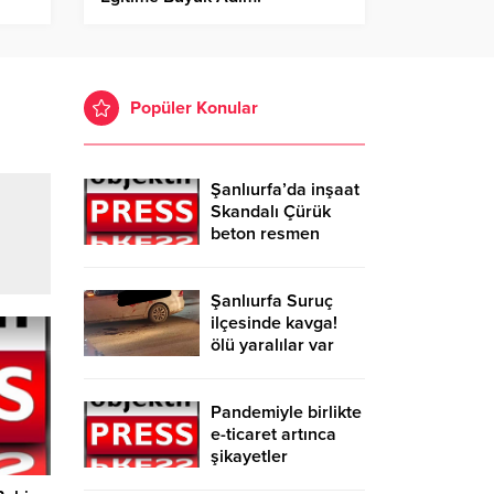
Popüler Konular
Şanlıurfa’da inşaat
Skandalı Çürük
beton resmen
belgelendi
Şanlıurfa Suruç
ilçesinde kavga!
ölü yaralılar var
Pandemiyle birlikte
e-ticaret artınca
şikayetler
de katlandı