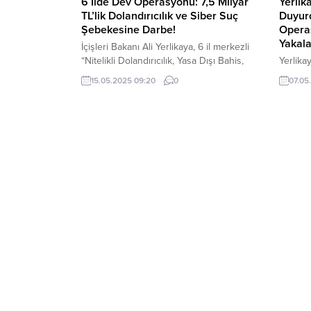
6 İlde Dev Operasyonu: 7,5 Milyar
Yerli
TL’lik Dolandırıcılık ve Siber Suç
Duyurd
Şebekesine Darbe!
Opera
Yakala
İçişleri Bakanı Ali Yerlikaya, 6 il merkezli
“Nitelikli Dolandırıcılık, Yasa Dışı Bahis,
Yerlika
Müstehcenlik ve Bilişim Sistemine Girme”
Nitelikl
15.05.2025 09:20
0
07.05
suçlarına yönelik Jandarma tarafından
Müstehc
operasyon yapıldı. Operasyonda 102
Kaynakl
şüpheli yakalandı. Yerlikaya, 6 il merkezli
Aklama v
yapılan operasyonlarda 7,5 Milyar TL’lik
yöneli
hesap hareketi bulunan 102 şüpheli
operasy
yakalandı. Şüphelilerden; 64’ü Tutuklandı.
İçişleri
38’i hakkında adli kontrol kararı verildi....
Mücade
“Yasa Dı
Çevrimiç