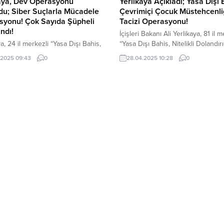
kaya, Dev Operasyonu
Yerlikaya Açıkladı; Yasa Dışı 
u; Siber Suçlarla Mücadele
Çevrimiçi Çocuk Müstehcenli
syonu! Çok Sayıda Şüpheli
Tacizi Operasyonu!
ndı!
İçişleri Bakanı Ali Yerlikaya, 81 il m
ya, 24 il merkezli “Yasa Dışı Bahis,
“Yasa Dışı Bahis, Nitelikli Dolandırıc
i Dolandırıcılık, Çevrimiçi Çocuk
Çevrimiçi Çocuk Müstehcenliği ve 
.2025 09:43
0
28.04.2025 10:28
0
enliği ve Tacizi, Suçtan
Bilişim Sistemlerine Girme” suçlar
anan Mal Varlığı Değerlerini
yönelik operasyonlarda; 169 şüphe
e Nitelikli Hırsızlık” suçlarına
yakalandı. Yakalanan şüphelilerin;
k 10 gündür devam eden
medya platformları üzerinden “dü
onlarda 568 şüpheli yakalandı.
faizli kredi, yüksek kazanç vaadiyl
 Bakanı Ali Yerlikaya, Siber Suçlarla
yatırım” temalarını kullanarak doland
le Kapsamında 24 il merkezli
faaliyetlerinde bulunduğu, Yasa dı
şı Bahis, Nitelikli Dolandırıcılık,
ve kumar sitelerinde...
i...