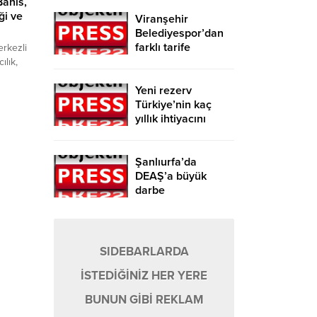
Bahis,
ği ve
Viranşehir
Belediyespor’dan
farklı tarife
erkezli
ılık,
Tacizi,
Yeni rezerv
ına
Türkiye’nin kaç
li
yıllık ihtiyacını
 Sosyal
karşılayacak?
şük
e
ırıcılık
Şanlıurfa’da
şı bahis
DEAŞ’a büyük
darbe
SIDEBARLARDA
İSTEDİĞİNİZ HER YERE
BUNUN GİBİ REKLAM