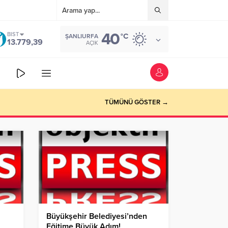
40
BIST
°C
ŞANLIURFA
13.779,39
AÇIK
TÜMÜNÜ GÖSTER →
Büyükşehir Belediyesi’nden
Eğitime Büyük Adım!