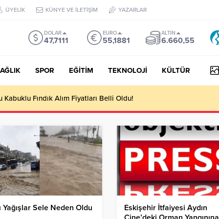
ÜYELİK
KÜNYE VE İLETİŞİM
YAZARLAR
DOLAR
EURO
ALTIN
47,7111
55,1881
6.660,55
AĞLIK
SPOR
EĞİTİM
TEKNOLOJİ
KÜLTÜR
Kabuklu Fındık Alım Fiyatları Belli Oldu!
ı Yağışlar Sele Neden Oldu
Eskişehir İtfaiyesi Aydın
Çine’deki Orman Yangınına