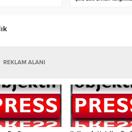
Destek İçin Yola Çıktı!
lık
REKLAM ALANI