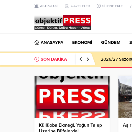
ASTROLOJİ
GAZETELER
SİTENE EKLE
ANASAYFA
EKONOMİ
GÜNDEM
S
SON DAKİKA
2026/27 Sezonu 
Küllüoba Ekmeği, Yoğun Talep
Aşır
Üzerine Büfelerde!