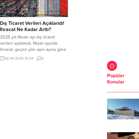
Dış Ticaret Verileri Açıklandı!
İhracat Ne Kadar Arttı?
2025 yılı Nisan ayı dış ticaret
verileri açıklandı. Nisan ayında
ihracat, geçen yılın aynı ayına göre
yüzde 8,5 arttı ve 20,9 milyar,
02.05.2025 12:24
0
ithalat ise yüzde 12,9 artışla 33
milyar dolar çıktı. Dış ticaret açığı 12
milyar dolar oldu. Nisanda ihracat
Popüler
yüzde 8,5 oranında artışla 20
Konular
milyar 924 milyon dolar, ithalat...