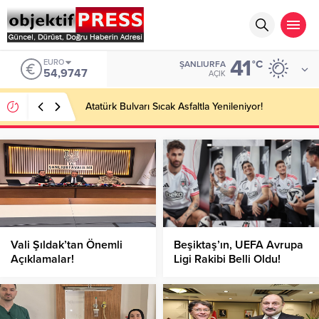
41
EURO
°C
ŞANLIURFA
54,9747
AÇIK
Atatürk Bulvarı Sıcak Asfaltla Yenileniyor!
Vali Şıldak’tan Önemli
Beşiktaş’ın, UEFA Avrupa
Açıklamalar!
Ligi Rakibi Belli Oldu!