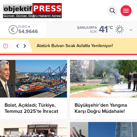
41
EURO
°C
ŞANLIURFA
54,9646
AÇIK
Atatürk Bulvarı Sıcak Asfaltla Yenileniyor!
Bolat, Açıkladı; Türkiye,
Büyükşehir’den Yangına
Temmuz 2025’te İhracat
Karşı Doğru Müdahale!
Rekoru Kırdı!