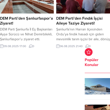
DEM Parti’den Şanlıurfaspor’a
DEM Parti’den Fındık İşçisi
Ziyaret!
Aileye Taziye Ziyareti!
DEM Parti Şanlıurfa İl Eş Başkanları
Şanlıurfa’nın Harran ilçesinden
Ayşe Sürücü ve Nihat Demirbilekli,
Ordu’ya fındık hasadı için giden
Şanlıurfaspor’u ziyaret etti.
mevsimlik tarım işçisi bir aile, dönüş
Ziyarette Şanlıurfaspor Kulüp
yolunda Sivas’ın Suşehri ilçesi
09.08.2025 17:00
0
06.08.2025 21:40
0
Başkanı Mustafa Kemal Saraçoğlu
yakınlarında geçirdikleri trafik
ile DEM Parti Şanlıurfa İl Eş
kazasında büyük bir acı yaşadı.
Başkanları Ayşe Sürücü ve Nihat
Kazada aynı aileden 4 kişi hayatını
Popüler
Demirbilekli arasında şehirdeki
kaybederken, çok sayıda yaralı da
Konular
spor kültürü ve Urfaspor’un
hastaneye kaldırıldı. Hayatını
geleceğine dair samimi b fikir
kaybedenlerin cenazeleri Harran’a
alışverişi gerçekleştirildi.
getirilerek Harran Aile
Şanlıurfaspor, ziyaretlerinden dolayı
Mezarlığı’nda defnedildi. Ardından
DEM...
ailenin...