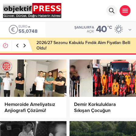
40
EURO
°C
ŞANLIURFA
55,0748
AÇIK
2026/27 Sezonu Kabuklu Fındık Alım Fiyatları Belli
Oldu!
Hemoroide Ameliyatsız
Demir Korkuluklara
Anjiografi Çözümü!
Sıkışan Çocuğun
İmdadına İtfaiye Yetişti!