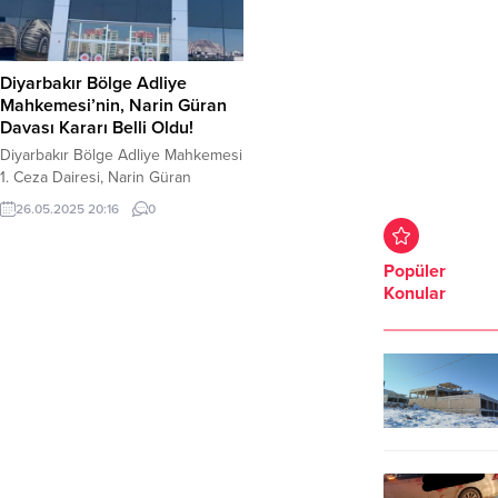
Diyarbakır Bölge Adliye
Mahkemesi’nin, Narin Güran
Davası Kararı Belli Oldu!
Diyarbakır Bölge Adliye Mahkemesi
1. Ceza Dairesi, Narin Güran
dosyası hakkından kararını verdi. 1.
26.05.2025 20:16
0
Ceza Dairesi yerel mahkemenin
verdiği kararı onayladı. Diyarbakır 8.
Ağır Ceza Mahkemesi, Güran’ın
Popüler
öldürülmesine ilişkin davada
Konular
tutuklu yargılanan sanık anne
Yüksel, ağabey Enes ve amca
Salim Güran’a ağırlaştırılmış
müebbet hapis cezası vermişti.
Diyarbakır Bölge Adliye
Mahkemesi...