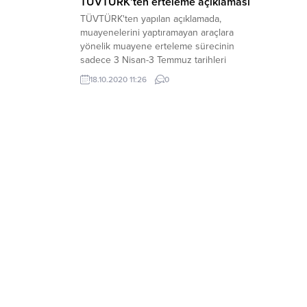
TÜVTÜRK’ten erteleme açıklaması
TÜVTÜRK'ten yapılan açıklamada,
muayenelerini yaptıramayan araçlara
yönelik muayene erteleme sürecinin
sadece 3 Nisan-3 Temmuz tarihleri
arasındaki araçları kapsadığı belirtildi.
18.10.2020 11:26
0