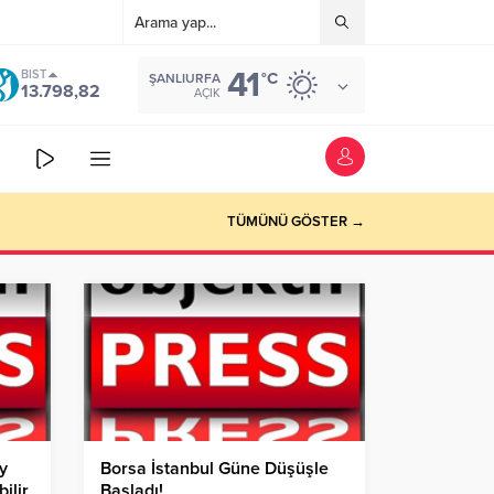
41
BIST
°C
ŞANLIURFA
13.798,82
AÇIK
TÜMÜNÜ GÖSTER →
ay
Borsa İstanbul Güne Düşüşle
ilir
Başladı!