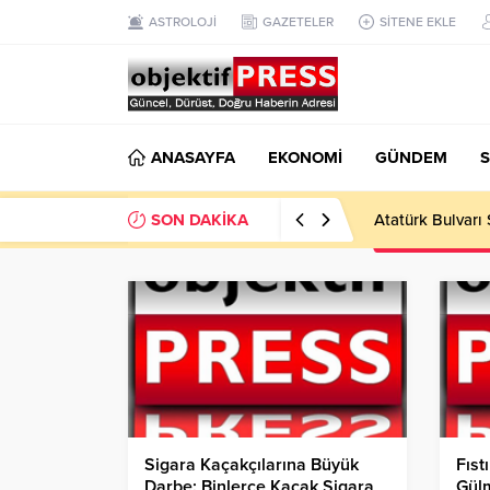
ASTROLOJİ
GAZETELER
SİTENE EKLE
ANASAYFA
EKONOMİ
GÜNDEM
S
SON DAKİKA
Atatürk Bulvarı 
Sigara Kaçakçılarına Büyük
Fıst
Darbe: Binlerce Kaçak Sigara
Gül