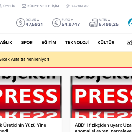
ÜYELİK
KÜNYE VE İLETİŞİM
YAZARLAR
DOLAR
EURO
ALTIN
47,5921
54,9747
6.499,25
AĞLIK
SPOR
EĞİTİM
TEKNOLOJİ
KÜLTÜR
Sıcak Asfaltla Yenileniyor!
ık Üreticinin Yüzü Yine
ABD’li fizikçiden uyarı: Uz
medi
anomalisi evreni parçalayab