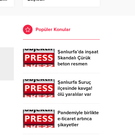
Popüler Konular
Şanlıurfa’da inşaat
Skandalı Çürük
beton resmen
belgelendi
Şanlıurfa Suruç
ilçesinde kavga!
ölü yaralılar var
Pandemiyle birlikte
e-ticaret artınca
şikayetler
de katlandı