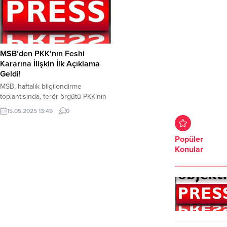
MSB’den PKK’nın Feshi
Kararına İlişkin İlk Açıklama
Geldi!
MSB, haftalık bilgilendirme
toplantısında, terör örgütü PKK’nın
fesih ve silah bırakma kararı ile ilgili
15.05.2025 13:49
0
olarak “Silahların teslimi
konusunda; devletimizin ilgili
birimleri tarafından bölge
Popüler
ülkelerinin muhataplarıyla
Konular
koordineli olarak bir mekanizma
kurulacaktır.” dedi. Milli Savunma
Bakanlığı, (MSB) haftalık
bilgilendirme toplantısında MSB,
Terör örgütü PKK’nın fesih ve silah
bırakma kararı ile ilgili olarak şu
ifadeler...