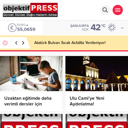
42
EURO
°C
ŞANLIURFA
55,0659
AÇIK
Atatürk Bulvarı Sıcak Asfaltla Yenileniyor!
Uzaktan eğitimde daha
Ulu Cami’ye Yeni
verimli dersler için
Aydınlatma!
ebeveynlere öneriler