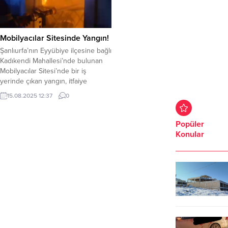
Mobilyacılar Sitesinde Yangın!
Şanlıurfa’nın Eyyübiye ilçesine bağlı
Kadıkendi Mahallesi’nde bulunan
Mobilyacılar Sitesi’nde bir iş
yerinde çıkan yangın, itfaiye
ekiplerinin hızlı ve etkili
15.08.2025 12:37
0
müdahalesiyle kontrol altına
alınarak söndürüldü. Edinilen
bilgilere göre, yangın gece
Popüler
saatlerinde Mobilyacılar Sitesi’nde
Konular
faaliyet gösteren bir iş yerinde
henüz belirlenemeyen bir nedenle
başladı. Çevredekilerin ihbarı
üzerine olay yerine çok sayıda
itfaiye...