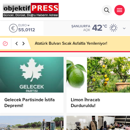
42
EURO
°C
ŞANLIURFA
55,0112
AÇIK
Atatürk Bulvarı Sıcak Asfaltla Yenileniyor!
Gelecek Partisinde İstifa
Limon İhracatı
Depremi!
Durduruldu!