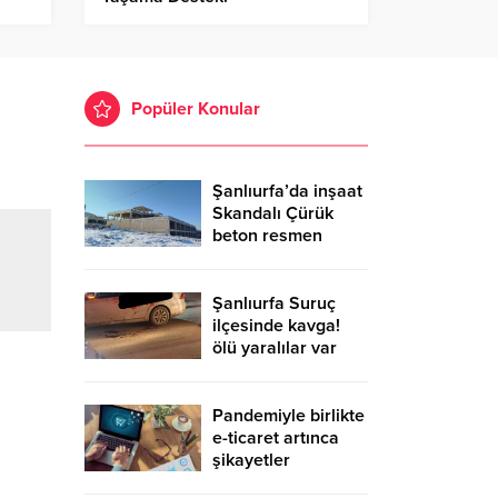
Popüler Konular
Şanlıurfa’da inşaat
Skandalı Çürük
beton resmen
belgelendi
Şanlıurfa Suruç
ilçesinde kavga!
ölü yaralılar var
Pandemiyle birlikte
e-ticaret artınca
şikayetler
de katlandı