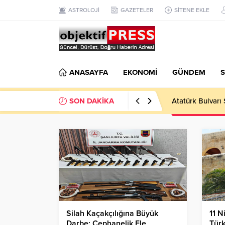
ASTROLOJİ
GAZETELER
SİTENE EKLE
ANASAYFA
EKONOMİ
GÜNDEM
S
SON DAKİKA
Atatürk Bulvarı 
Silah Kaçakçılığına Büyük
11 N
Darbe: Cephanelik Ele
Tür