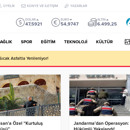
ÜYELİK
KÜNYE VE İLETİŞİM
YAZARLAR
DOLAR
EURO
ALTIN
47,5921
54,9747
6.499,25
AĞLIK
SPOR
EĞİTİM
TEKNOLOJİ
KÜLTÜR
Sıcak Asfaltla Yenileniyor!
isan’a Özel “Kurtuluş
Jandarma’dan Operasyon:
küsü”
Hükümlü Yakalandı!