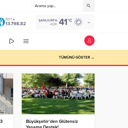
41
BIST
°C
ŞANLIURFA
13.798,82
AÇIK
TÜMÜNÜ GÖSTER →
 3
Büyükşehir’den Glütensiz
Yaşama Destek!