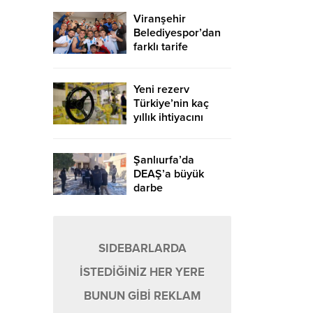
Viranşehir
Belediyespor’dan
farklı tarife
Yeni rezerv
Türkiye’nin kaç
yıllık ihtiyacını
karşılayacak?
Şanlıurfa’da
DEAŞ’a büyük
darbe
SIDEBARLARDA
İSTEDİĞİNİZ HER YERE
BUNUN GİBİ REKLAM