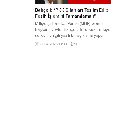
Bahçeli: “PKK Silahları Teslim Edip
Fesih İşlemini Tamamlamalı”
Milliyetçi Hareket Partisi (MHP) Genel
Başkanı Devlet Bahçeli, Terörsüz Türkiye
süreci ile ilgili yazılı bir açıklama yaptı.
MHP Genel Başkanı Bahçeli, “Bu
22.04.2025 13:33
0
aşamada PKK’nın kongresini toplayıp 27
Şubat İmralı çağrısına binaen örgütsel
fesih işlemini tamamlaması, silahları da
Türkiye Cumhuriyeti’ne teslim etmesi
akla ve adalete en uygun seçenektir.”
dedi. Bahçeli’nin süreç...