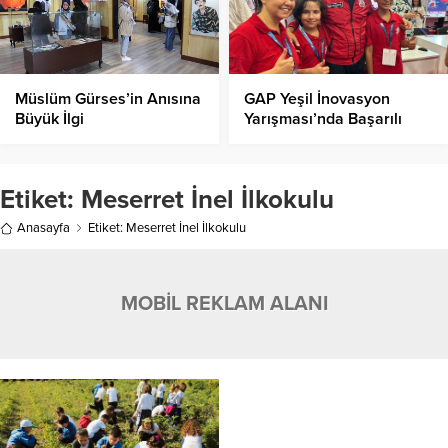
Müslüm Gürses’in Anısına
GAP Yeşil İnovasyon
Büyük İlgi
Yarışması’nda Başarılı
Olan Öğrenciler Teknofest
Finalinde
Etiket:
Meserret İnel İlkokulu
Anasayfa
Etiket: Meserret İnel İlkokulu
MOBİL REKLAM ALANI