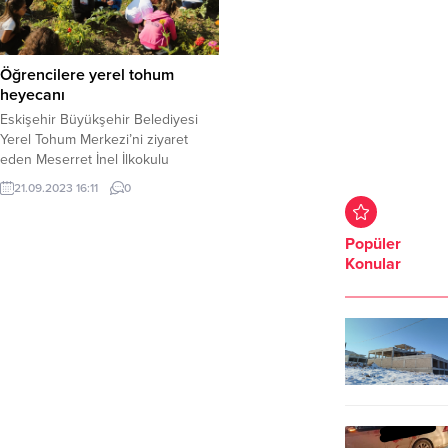
Öğrencilere yerel tohum
heyecanı
Eskişehir Büyükşehir Belediyesi
Yerel Tohum Merkezi’ni ziyaret
eden Meserret İnel İlkokulu
öğrencileri, diktikleri fidelerden
21.09.2023 16:11
0
elde edilen yerel tohumların
çıkartma işlemine katıldılar.
Etkinlikten büyük keyif alan minikler
Popüler
eğlenceli ve eğitici bir gün
Konular
geçirdiler.Eskişehir Büyükşehir
Belediyesi, Yerel Tohum Üretim
Merkezi’nde ürettiği yerel tohumları
gerek Eskişehir gerekse
Türkiye’nin dört bir tarafına
ulaştırırken, tohum...