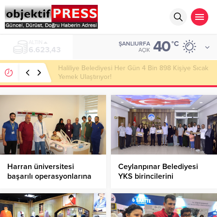
40
ALTIN
°C
ŞANLIURFA
6.623,43
AÇIK
Haliliye Belediyesi Her Gün 4 Bin 898 Kişiye Sıcak
Yemek Ulaştırıyor!
Harran üniversitesi
Ceylanpınar Belediyesi
başarılı operasyonlarına
YKS birincilerini
bir yenisini ekledi
ödüllendirdi