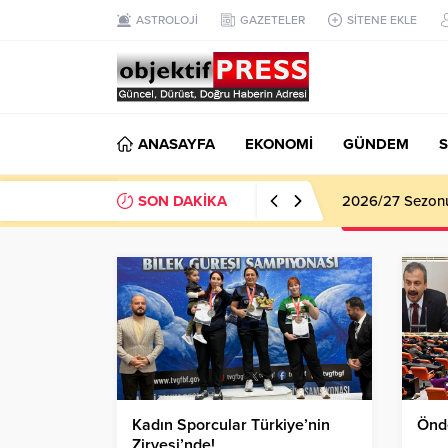
ASTROLOJİ
GAZETELER
SİTENE EKLE
ANASAYFA
EKONOMİ
GÜNDEM
S
SON DAKİKA
2026/27 Sezonu 
Kadın Sporcular Türkiye’nin
Önde
Zirvesi’nde!