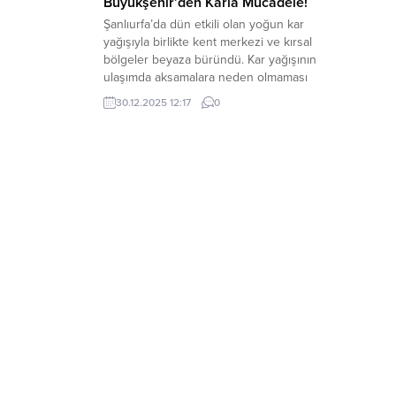
Büyükşehir’den Karla Mücadele!
Şanlıurfa’da dün etkili olan yoğun kar
yağışıyla birlikte kent merkezi ve kırsal
bölgeler beyaza büründü. Kar yağışının
ulaşımda aksamalara neden olmaması
için Şanlıurfa Büyükşehir Belediyesi
30.12.2025 12:17
0
ekipleri, gece gündüz sahada görev
alarak yol açma ve tuzlama çalışmalarını
aralıksız sürdürdü. Kar yağışının
başlamasıyla birlikte özellikle kent
merkezi başta olmak üzere kırsal
mahallelerde...