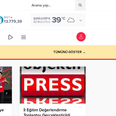
39
BIST
°C
ŞANLIURFA
13.779,39
AZ BULUTLU
TÜMÜNÜ GÖSTER →
iye
İl Eğitim Değerlendirme
Toplantısı Gerçekleştirildi