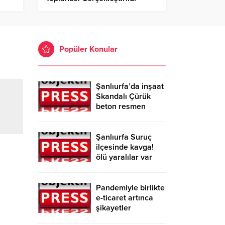
Popüler Konular
Şanlıurfa’da inşaat
Skandalı Çürük
beton resmen
belgelendi
Şanlıurfa Suruç
ilçesinde kavga!
ölü yaralılar var
Pandemiyle birlikte
e-ticaret artınca
şikayetler
de katlandı