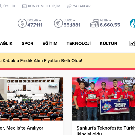
ÜYELİK
KÜNYE VE İLETİŞİM
YAZARLAR
DOLAR
EURO
ALTIN
47,7111
55,1881
6.660,55
AĞLIK
SPOR
EĞİTİM
TEKNOLOJİ
KÜLTÜR
Kabuklu Fındık Alım Fiyatları Belli Oldu!
r, Meclis’te Anılıyor!
Şanlıurfa Teknofestte Türk
ikincisi oldu