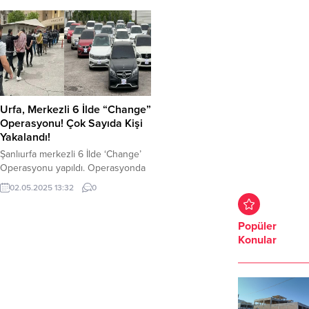
Urfa, Merkezli 6 İlde “Change”
Operasyonu! Çok Sayıda Kişi
Yakalandı!
Şanlıurfa merkezli 6 İlde ‘Change’
Operasyonu yapıldı. Operasyonda
15 şahıs gözaltına alındı. Şanlıurfa İl
02.05.2025 13:32
0
Emniyet Müdürlüğü Asayiş Şube
Müdürlüğü Oto Hırsızlık Büro
Amirliği ekipleri, depremde hasar
Popüler
gören araçlarla trafikten men edilen
Konular
ya da yurt dışından getirilen araçları
değiştirip haksız kazanç elde eden
şüphelilere yönelik “Change”
operasyonu yaptı. Şanlıurfa, Hatay,
Adıyaman,...