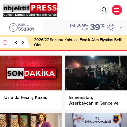
39
EURO
°C
ŞANLIURFA
55,1881
AÇIK
2026/27 Sezonu Kabuklu Fındık Alım Fiyatları Belli
Oldu!
Urfa’da Feci İş Kazası!
Ermenistan,
Azerbaycan’ın Gence ve
Mingeçevir kentlerine
füze saldırısı düzenledi: 13
can kaybı, 52 yaralı