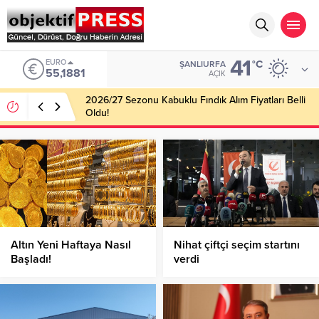
41
EURO
°C
ŞANLIURFA
55,1881
AÇIK
2026/27 Sezonu Kabuklu Fındık Alım Fiyatları Belli
Oldu!
Altın Yeni Haftaya Nasıl
Nihat çiftçi seçim startını
Başladı!
verdi