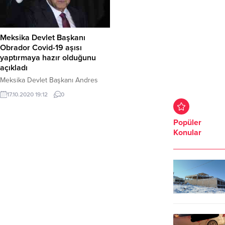
Meksika Devlet Başkanı
Obrador Covid-19 aşısı
yaptırmaya hazır olduğunu
açıkladı
Meksika Devlet Başkanı Andres
Manuel Lopez Obrador, yeni tip
17.10.2020 19:12
0
corona virüs (Covid-19) aşısının
ülkesinde hazır olduğunda halkı
teşvik etmek için ...
Popüler
Konular