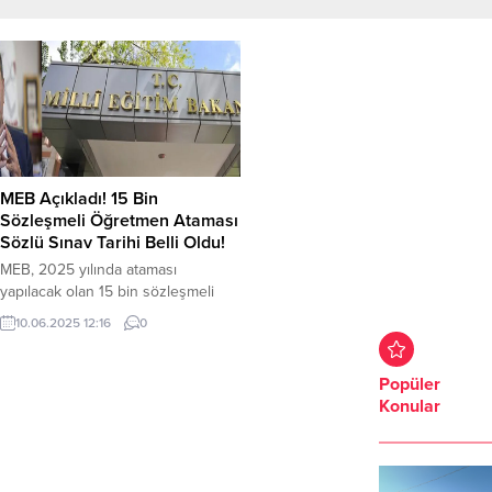
MEB Açıkladı! 15 Bin
Sözleşmeli Öğretmen Ataması
Sözlü Sınav Tarihi Belli Oldu!
MEB, 2025 yılında ataması
yapılacak olan 15 bin sözleşmeli
öğretmen için sözlü sınav tarihlerini
10.06.2025 12:16
0
açıkladı. Sözlü sınavlar ne zaman
yapılacak? Milli Eğitim
Bakanlığı, (MEB) 15 bin sözleşmeli
Popüler
öğretmen ataması için sözlü sınav
Konular
23 Haziran günü olarak açıkladı.
Sözlü sınava giriş belgeleri ise 13
Haziran günü bakanlığın internet
sitesinde yayınlanacak.