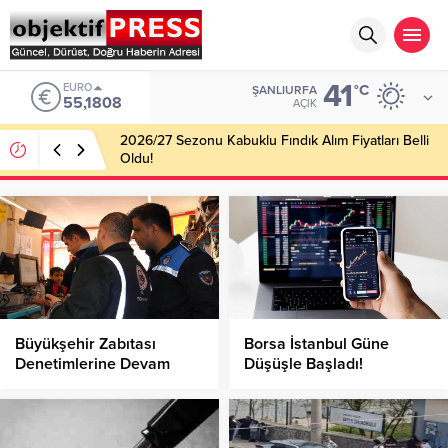
41
EURO
°C
ŞANLIURFA
55,1808
AÇIK
2026/27 Sezonu Kabuklu Fındık Alım Fiyatları Belli
Oldu!
Büyükşehir Zabıtası
Borsa İstanbul Güne
Denetimlerine Devam
Düşüşle Başladı!
Ediyor!