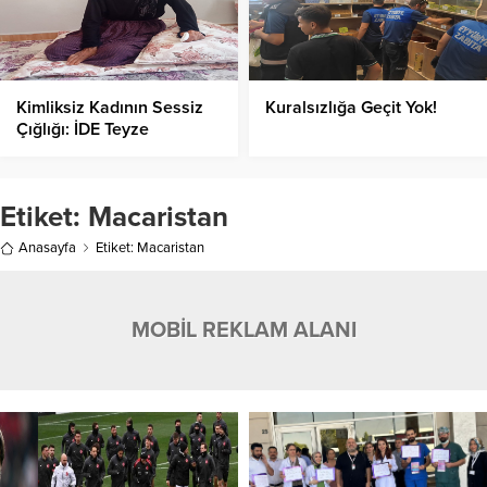
Kimliksiz Kadının Sessiz
Kuralsızlığa Geçit Yok!
Çığlığı: İDE Teyze
Ölmeden Önce Kimliğine
Kavuşmak İstiyor!
Etiket:
Macaristan
Anasayfa
Etiket: Macaristan
MOBİL REKLAM ALANI