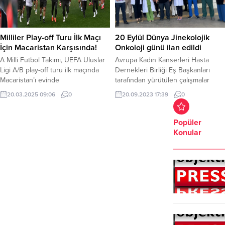
Milliler Play-off Turu İlk Maçı
20 Eylül Dünya Jinekolojik
İçin Macaristan Karşısında!
Onkoloji günü ilan edildi
A Milli Futbol Takımı, UEFA Uluslar
Avrupa Kadın Kanserleri Hasta
Ligi A/B play-off turu ilk maçında
Dernekleri Birliği Eş Başkanları
Macaristan’ı evinde
tarafından yürütülen çalışmalar
ağırlayacak. Play-off turu ilk
sonucunda, jinekolojik kanserlere
20.03.2025 09:06
0
20.09.2023 17:39
0
maçında ev sahibi avantajını
dikkati çekmek için 20 Eylül Dünya
kullanarak turu geçmek isteyen
Jinekolojik Onkoloji Günü (World
Milliler, sahaya galibiyet parolasıyla
Go Day) ilan edildi.Bu kapsamda
Popüler
çıkıyor. Türkiye-Macaristan milli
her 20 Eylül’de, Türkiye’nin yanı
Konular
maçı ne zaman? UEFA Uluslar Ligi
sıra Çekya, Danimarka, Finlandiya,
A/B play-off turu ilk maçında
Fransa, Macaristan, Gürcistan,
Türkiye A Milli Takım, Macaristan
Almanya, Yunanistan, İsrail, İrlanda,
ile karşılaşacak. UEFA Uluslar
İtalya, Kazakistan, Norveç, Polonya,
Ligi A...
Romanya,...