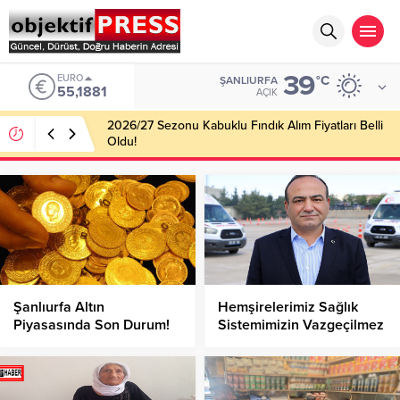
39
EURO
°C
ŞANLIURFA
55,1881
AÇIK
2026/27 Sezonu Kabuklu Fındık Alım Fiyatları Belli
Oldu!
Şanlıurfa Altın
Hemşirelerimiz Sağlık
Piyasasında Son Durum!
Sistemimizin Vazgeçilmez
Gücüdür!