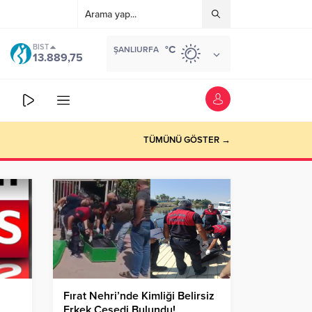
BIST
°C
ŞANLIURFA
13.889,75
TÜMÜNÜ GÖSTER →
Fırat Nehri’nde Kimliği Belirsiz
Erkek Cesedi Bulundu!