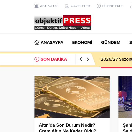
ASTROLOJİ
GAZETELER
SİTENE EKLE
ANASAYFA
EKONOMİ
GÜNDEM
S
SON DAKİKA
2026/27 Sezonu 
Altın’da Son Durum Nedir?
Şanl
Gram Altın Ne Kadar Oldu?
Sald