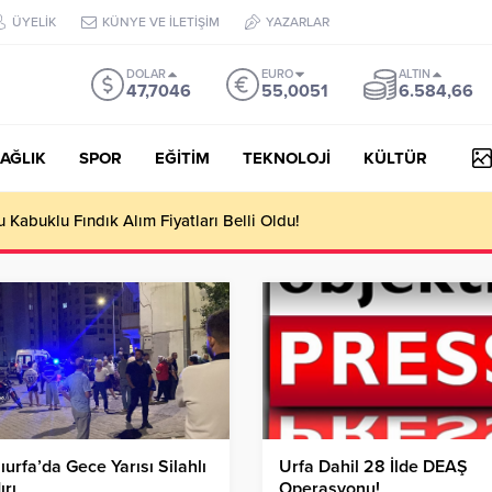
ÜYELİK
KÜNYE VE İLETİŞİM
YAZARLAR
DOLAR
EURO
ALTIN
47,7046
55,0051
6.584,66
AĞLIK
SPOR
EĞİTİM
TEKNOLOJİ
KÜLTÜR
Kabuklu Fındık Alım Fiyatları Belli Oldu!
ıurfa’da Gece Yarısı Silahlı
Urfa Dahil 28 İlde DEAŞ
ırı
Operasyonu!