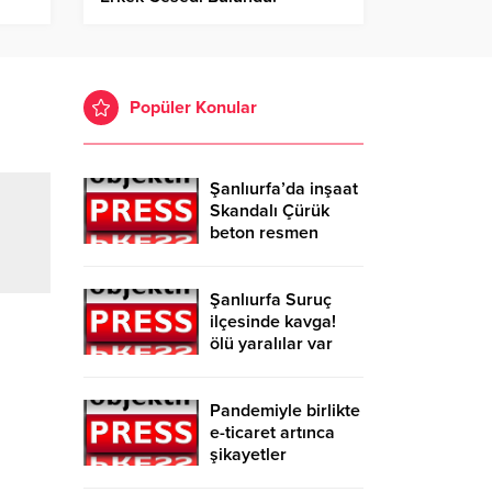
Popüler Konular
Şanlıurfa’da inşaat
Skandalı Çürük
beton resmen
belgelendi
Şanlıurfa Suruç
ilçesinde kavga!
ölü yaralılar var
Pandemiyle birlikte
e-ticaret artınca
şikayetler
de katlandı