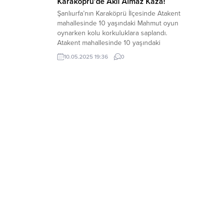
Karaköprü’de Akıl Almaz Kaza!
Şanlıurfa’nın Karaköprü İlçesinde Atakent
mahallesinde 10 yaşındaki Mahmut oyun
oynarken kolu korkuluklara saplandı.
Atakent mahallesinde 10 yaşındaki
Mahmut oyun oynarken kolu korkuluklara
10.05.2025 19:36
0
saplandı. Çevredekilerin ihbarı üzerine
olay yerine itfaiye ekipleri sevk edildi.
İtfaiye ekiplerinin uzun uğraşları sonucu
küçük çocuk kurtarıldı. 112 sağlık ekipleri
kurtarılan küçük çocuğa olay yerinde ilk
müdahaleyi...