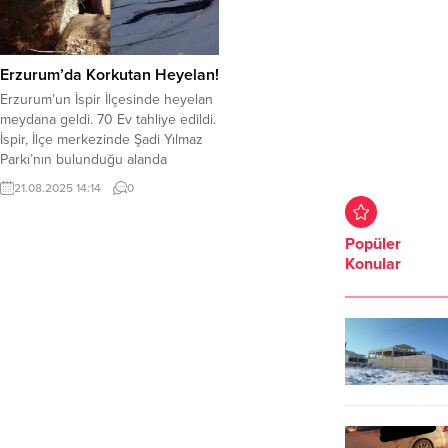
Erzurum’da Korkutan Heyelan!
Erzurum’un İspir İlçesinde heyelan
meydana geldi. 70 Ev tahliye edildi.
İspir, İlçe merkezinde Şadi Yılmaz
Parkı’nın bulunduğu alanda
meydana gelen heyelan, korku ve
21.08.2025 14:14
0
paniğe neden oldu. 70 ev için
tahliye kararı verildi. Belediye
Başkanı Ahmet Coşkun, ekiplerin
Popüler
incelemeye devam ettiğini,
Konular
evlerinden tahliye edilen
vatandaşlarında kaymakamlık
tarafından okullarda ve
pansiyonlarda misafir...