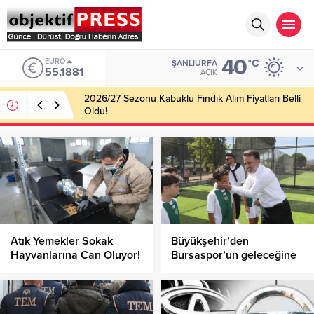
40
EURO
°C
ŞANLIURFA
55,1881
AÇIK
2026/27 Sezonu Kabuklu Fındık Alım Fiyatları Belli
Oldu!
Atık Yemekler Sokak
Büyükşehir’den
Hayvanlarına Can Oluyor!
Bursaspor’un geleceğine
yatırım!