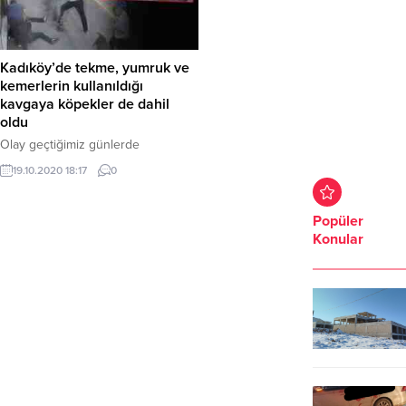
Kadıköy’de tekme, yumruk ve
kemerlerin kullanıldığı
kavgaya köpekler de dahil
oldu
Olay geçtiğimiz günlerde
Osmanağa Mahallesi’nde yaşandı.
19.10.2020 18:17
0
İddialara göre pitbull cinsi
köpeğiyle taksiye binmek isteyen
kişiyle taksiciler arasında tartışma
Popüler
çıktı. Tartışma bir anda kavgaya
Konular
dönüştü. Pitbull cinsi köpeğin
sahibi ve babası ile taksiciler
arasındaki kavgada tekme ve
yumruklar havada uçuştu.
KEMERLE VURDU Kavga sırasında
köpekli genç ve babası aldığı
darbelerle yere...