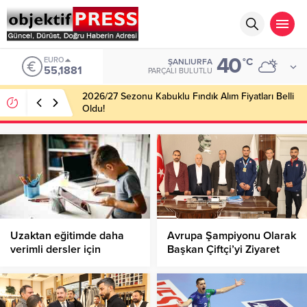
40
EURO
°C
ŞANLIURFA
55,1881
PARÇALI BULUTLU
2026/27 Sezonu Kabuklu Fındık Alım Fiyatları Belli
Oldu!
Uzaktan eğitimde daha
Avrupa Şampiyonu Olarak
verimli dersler için
Başkan Çiftçi’yi Ziyaret
ebeveynlere öneriler
Etti