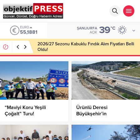
39
EURO
°C
ŞANLIURFA
55,1881
AÇIK
2026/27 Sezonu Kabuklu Fındık Alım Fiyatları Belli
Oldu!
“Maviyi Koru Yeşili
Ürünlü Deresi
Çoğalt” Turu!
Büyükşehir’in
Çalışmalarıyla Yenileniyor!