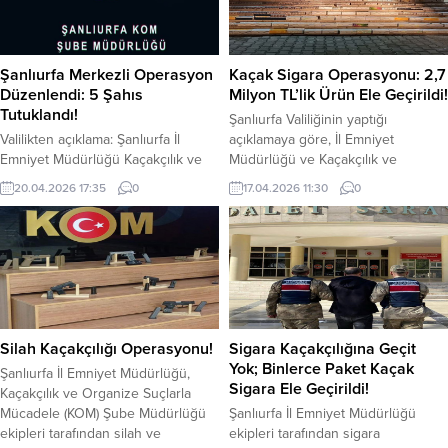
Şanlıurfa Merkezli Operasyon
Kaçak Sigara Operasyonu: 2,7
Düzenlendi: 5 Şahıs
Milyon TL’lik Ürün Ele Geçirildi!
Tutuklandı!
Şanlıurfa Valiliğinin yaptığı
Valilikten açıklama: Şanlıurfa İl
açıklamaya göre, İl Emniyet
Emniyet Müdürlüğü Kaçakçılık ve
Müdürlüğü ve Kaçakçılık ve
Organize Suçlarla Mücadele (KOM )
Organize Suçlarla Mücadele Şube
20.04.2026 17:35
0
17.04.2026 11:30
0
“Nitelikli Yağma, Kasten Yaralama,
Müdürlüğü ekipleri tarafından
Kişiyi Hürriyetinden Yoksun Kılma,
kaçakçılıkla mücadele dahilinde
6136 SKM, Genel Güvenliği Kasten
önemli bir operasyon
Tehlikeye Sokulması, Mala Zarar
gerçekleştirdi. 15 Nisan 2026
Verme, Tehdit ve Hakaret” suçlarına
tarihinde yapılan operasyonda KOM
dair operasyon gerçekleştirildi.
şube ekiplerinin arama yaptığı araç
Şanlıurfa Cumhuriyet
içerisinde piyasa değeri yaklaşık 2
Başsavcılığımız koordinesinde
milyon 750 bin TL olan kaçak
Silah Kaçakçılığı Operasyonu!
Sigara Kaçakçılığına Geçit
sürdürülen soruşturmada;
ürünler bulundu....
Yok; Binlerce Paket Kaçak
Şanlıurfa İl Emniyet Müdürlüğü,
14.04.2026 günü ilimiz merkez,
Sigara Ele Geçirildi!
Kaçakçılık ve Organize Suçlarla
İstanbul ve...
Mücadele (KOM) Şube Müdürlüğü
Şanlıurfa İl Emniyet Müdürlüğü
ekipleri tarafından silah ve
ekipleri tarafından sigara