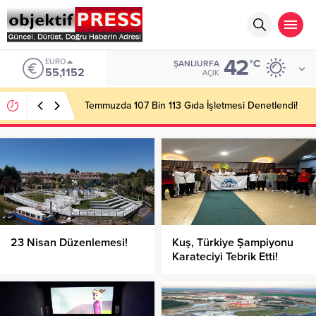
42
EURO
°C
ŞANLIURFA
55,1152
AÇIK
Temmuzda 107 Bin 113 Gıda İşletmesi Denetlendi!
23 Nisan Düzenlemesi!
Kuş, Türkiye Şampiyonu
Karateciyi Tebrik Etti!