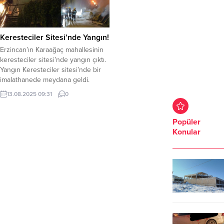
Keresteciler Sitesi’nde Yangın!
Erzincan’ın Karaağaç mahallesinin
keresteciler sitesi’nde yangın çıktı.
Yangın Keresteciler sitesi’nde bir
imalathanede meydana geldi.
Yangının çıkış nedeni henüz
13.08.2025 09:31
0
belirlenemedi. Çevredekilerin ihbarı
üzerine olay yerine çok sayıda
itfaiye, polis ve sağlık ekipleri sevk
Popüler
edildi. Yangına 7 itfaiye aracı, 2
Konular
tanker ve 30 personelle müdahale
edildi. Yoğun uğraşlar sonucunda
yangın kontrol altına...