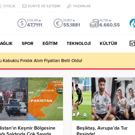
ÜYELİK
KÜNYE VE İLETİŞİM
YAZARLAR
DOLAR
EURO
ALTIN
47,7111
55,1881
6.660,55
AĞLIK
SPOR
EĞİTİM
TEKNOLOJİ
KÜLTÜR
Kabuklu Fındık Alım Fiyatları Belli Oldu!
istan’ın Keşmir Bölgesine
Beşiktaş, Avrupa’da Tur
ığı Saldırıda Çok Sayıda
Peşinde!