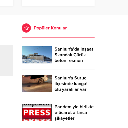
Popüler Konular
Şanlıurfa’da inşaat
Skandalı Çürük
beton resmen
belgelendi
Şanlıurfa Suruç
ilçesinde kavga!
ölü yaralılar var
Pandemiyle birlikte
e-ticaret artınca
şikayetler
de katlandı