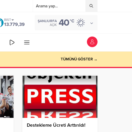
40
BIST
°C
ŞANLIURFA
13.779,39
AÇIK
TÜMÜNÜ GÖSTER →
Destekleme Ücreti Arttırıldı!