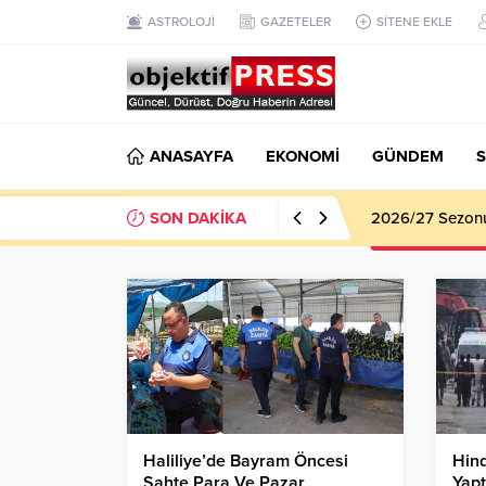
ASTROLOJİ
GAZETELER
SİTENE EKLE
ANASAYFA
EKONOMİ
GÜNDEM
S
SON DAKİKA
2026/27 Sezonu 
Haliliye’de Bayram Öncesi
Hind
Sahte Para Ve Pazar
Yapt