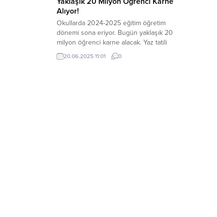
Yaklaşık 20 Milyon Öğrenci Karne
Alıyor!
Okullarda 2024-2025 eğitim öğretim
dönemi sona eriyor. Bugün yaklaşık 20
milyon öğrenci karne alacak. Yaz tatili
başlıyor. 2024-2025 eğitim öğretim yılı
20.06.2025 11:01
0
bugün sona eriyor. Üç aylık yaz tatili
başlıyor. İlk ve Orta Öğretimlerde yaklaşık
20 milyon öğrenci karne alacak.
Öğrenciler, 2025-2026 eğitim öğretim
yılının ilk günü olan 8 Eylül’e kadar
eğitim...