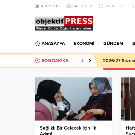
ASTROLOJİ
GAZETELER
SİTENE EKLE
ANASAYFA
EKONOMİ
GÜNDEM
S
SON DAKİKA
2026/27 Sezonu 
Sağlıklı Bir Gelecek İçin İlk
Haft
Adım!
Suç