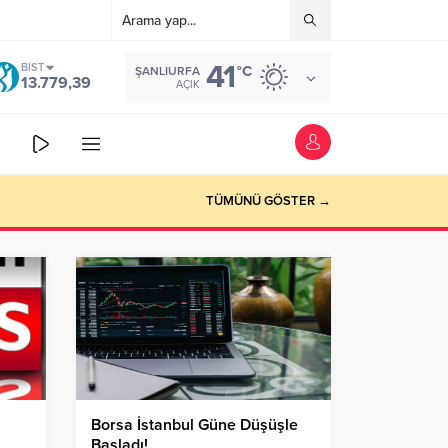
41
BIST
°C
ŞANLIURFA
13.779,39
AÇIK
TÜMÜNÜ GÖSTER →
Borsa İstanbul Güne Düşüşle
Başladı!