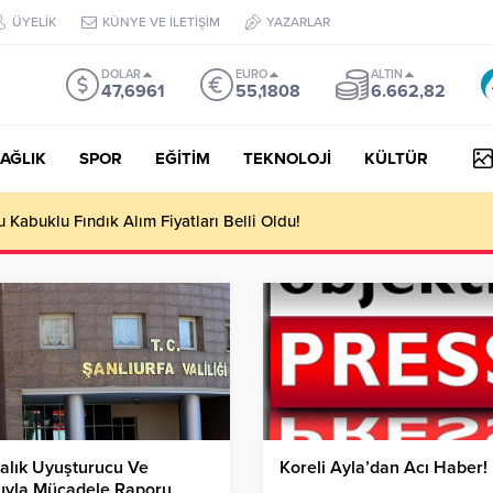
ÜYELİK
KÜNYE VE İLETİŞİM
YAZARLAR
DOLAR
EURO
ALTIN
47,6961
55,1808
6.662,82
AĞLIK
SPOR
EĞİTİM
TEKNOLOJİ
KÜLTÜR
Kabuklu Fındık Alım Fiyatları Belli Oldu!
alık Uyuşturucu Ve
Koreli Ayla’dan Acı Haber!
uyla Mücadele Raporu