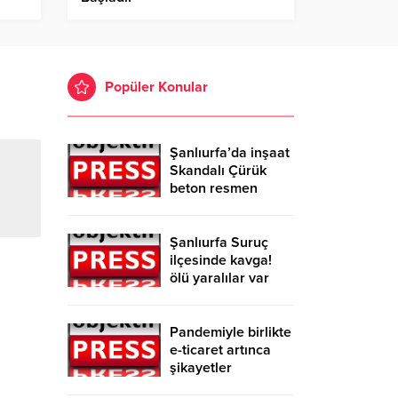
Popüler Konular
Şanlıurfa’da inşaat
Skandalı Çürük
beton resmen
belgelendi
Şanlıurfa Suruç
ilçesinde kavga!
ölü yaralılar var
Pandemiyle birlikte
e-ticaret artınca
şikayetler
de katlandı