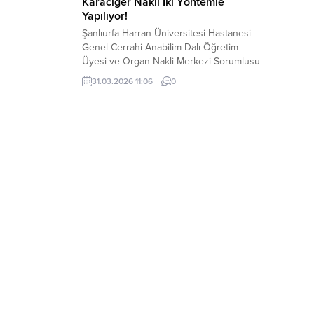
Karaciğer Nakli İki Yöntemle
Yapılıyor!
Şanlıurfa Harran Üniversitesi Hastanesi
Genel Cerrahi Anabilim Dalı Öğretim
Üyesi ve Organ Nakli Merkezi Sorumlusu
Prof. Dr. Faik Tatlı, son dönem karaciğer
31.03.2026 11:06
0
yetmezliğinde en etkili ve çoğu zaman
tek tedavi seçeneğinin karaciğer nakli
olduğunu bildirdi. Harran Üniversitesi
Hastanesi’nde sağlık çalışanlarına yönelik
düzenlenen bilgilendirme seminerinde
konuşan Prof. Dr. Tatlı, karaciğer
naklinin...