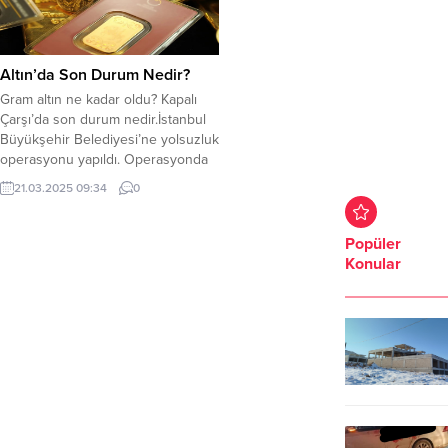
Altın’da Son Durum Nedir?
Gram altın ne kadar oldu? Kapalı
Çarşı’da son durum nedir.İstanbul
Büyükşehir Belediyesi’ne yolsuzluk
operasyonu yapıldı. Operasyonda
İstanbul Büyükşehir Belediye
21.03.2025 09:34
0
başkanı Ekrem İmamoğlu ve 105
kişi gözaltına alındı. Yapılan
operasyondan sonra yükselişe
Popüler
geçen altın’da son durum
Konular
nedir.Gram altın, 3.707 TL’den işlem
görüyor. Ons altın ise 3.032 Dolar.
Kapalı Çarşı’da son durum...