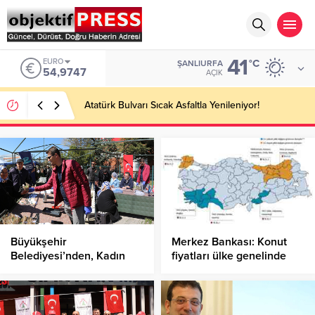
41
EURO
°C
ŞANLIURFA
54,9747
AÇIK
Atatürk Bulvarı Sıcak Asfaltla Yenileniyor!
Büyükşehir
Merkez Bankası: Konut
Belediyesi’nden, Kadın
fiyatları ülke genelinde
Çiftçilere Destek!
yıllık reel yüzde 12.9,
İstanbul’da yüzde 23.3
yükseldi