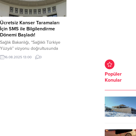
Ücretsiz Kanser Taramaları
İçin SMS ile Bilgilendirme
Dönemi Başladı!
Sağlık Bakanlığı, “Sağlıklı Türkiye
Yüzyılı” vizyonu doğrultusunda
ücretsiz kanser taramaları için SMS
16.08.2025 13:00
0
ile bilgilendirme dönemini başlattı.
Bu kapsamda, vatandaşlara kanser
tarama programları hakkında
Popüler
bilgilendirme mesajları
Konular
gönderilecek. Program, meme,
kolorektal, rahim ağzı ve akciğer
kanseri taramalarını içeriyor ve
belirlenen yaş gruplarına özel
testler ücretsiz olarak sunuluyor.
Kimler Taramadan Yararlanabilecek?
Meme Kanseri...