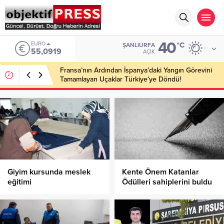
40
EURO
°C
ŞANLIURFA
55,0919
AÇIK
Fransa’nın Ardından İspanya’daki Yangın Görevini
Tamamlayan Uçaklar Türkiye’ye Döndü!
Giyim kursunda meslek
Kente Önem Katanlar
eğitimi
Ödülleri sahiplerini buldu