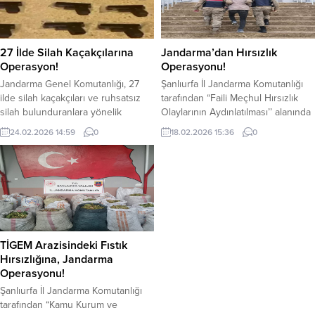
27 İlde Silah Kaçakçılarına
Jandarma’dan Hırsızlık
Operasyon!
Operasyonu!
Jandarma Genel Komutanlığı, 27
Şanlıurfa İl Jandarma Komutanlığı
ilde silah kaçakçıları ve ruhsatsız
tarafından “Faili Meçhul Hırsızlık
silah bulunduranlara yönelik
Olaylarının Aydınlatılması’’ alanında
düzenlediği operasyonlarda 259
icra edilen faaliyetler kapsamında,
24.02.2026 14:59
0
18.02.2026 15:36
0
şüphelinin yakalandığını belirtti.
15.02.2026 tarihinde Harran
Cumhuriyet başsavcılıkları ile
İlçesinde A.D. isimli şahsın
Jandarma Genel Komutanlığı KOM
ikametinden yaklaşık 30.000 TL
ve Asayiş daire başkanlıkları
nakit paranın çalınması olayına
koordinesinde, il jandarma
ilişkin, Harran İlçe Jandarma
komutanlıklarınca, Aksaray, Ankara,
Komutanlığı ekiplerince icra edilen
Antalya, Artvin, Balıkesir, Batman,
detaylı saha çalışmaları başlatılmış
Bitlis, Burdur, Bursa, Denizli,
olup, bu doğrultuda 16.02.2026
TİGEM Arazisindeki Fıstık
Diyarbakır, Düzce, Hatay, Iğdır,
günü bir şüpheli şahıs...
Hırsızlığına, Jandarma
İzmir, Kocaeli, Konya, Mardin,...
Operasyonu!
Şanlıurfa İl Jandarma Komutanlığı
tarafından “Kamu Kurum ve