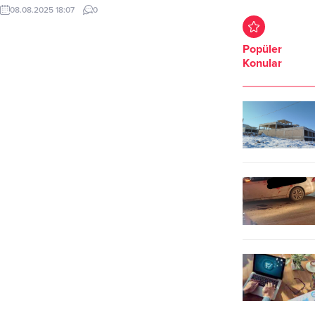
Kuruluşlarından Hırsızlık Olaylarının
08.08.2025 18:07
0
Önlenmesine Yönelik İcra Edilen
Faaliyetler” kapsamında
Ceylanpınar İlçesi TİGEM
Popüler
arazisinde, fıstık hırsızlığı ile ilgili
Konular
yapılan araştırmalar sonucunda
şüpheli şahıslar tespit edildi.
Ceylanpınar İlçe Jandarma
Komutanlığı ve JASAT ekipleri
tarafından düzenlenen
operasyonda 4 şüpheli şahıs
yakalandı. İlçe Jandarma
Komutanlığı ve...