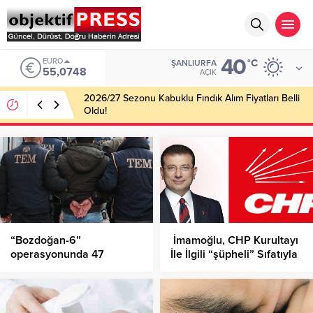
40
EURO
°C
ŞANLIURFA
55,0748
AÇIK
2026/27 Sezonu Kabuklu Fındık Alım Fiyatları Belli
Oldu!
“Bozdoğan-6”
İmamoğlu, CHP Kurultayı
operasyonunda 47
İle İlgili “şüpheli” Sıfatıyla
şüpheli yakalandı
İfade Verdi!