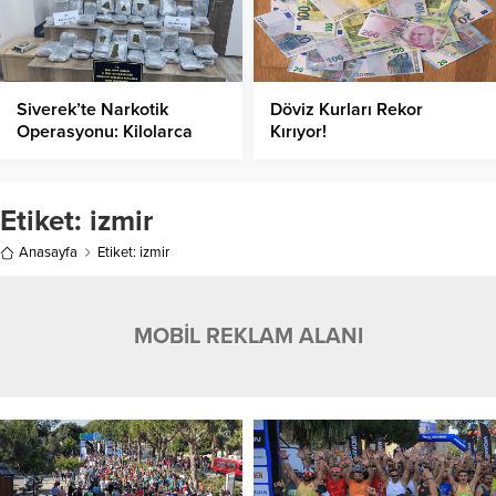
Siverek’te Narkotik
Döviz Kurları Rekor
Operasyonu: Kilolarca
Kırıyor!
Uyuşturucu Madde Ele
Geçirildi!
Etiket:
izmir
Anasayfa
Etiket: izmir
MOBİL REKLAM ALANI