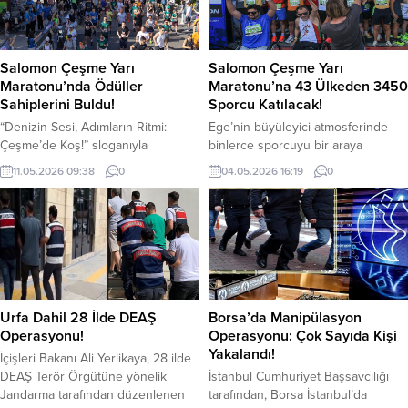
Salomon Çeşme Yarı
Salomon Çeşme Yarı
Maratonu’nda Ödüller
Maratonu’na 43 Ülkeden 3450
Sahiplerini Buldu!
Sporcu Katılacak!
“Denizin Sesi, Adımların Ritmi:
Ege’nin büyüleyici atmosferinde
Çeşme’de Koş!” sloganıyla
binlerce sporcuyu bir araya
gerçekleştirilen 4. Salomon Çeşme
getirecek 4. Salomon Çeşme Yarı
11.05.2026 09:38
0
04.05.2026 16:19
0
Yarı Maratonu tamamlandı. 43
Maratonu, 9-10 Mayıs tarihlerinde
ülkeden 3 bin 450 sporcunun
İzmir’in gözde turizm
katıldığı organizasyon sonunda 5
merkezlerinden Çeşme’de
kilometrelik Gün Batımı Koşusu,
düzenlenecek. Organizasyonda 43
Çeşme 10K Yol Koşusu ve 21
ülkeden 3 bin 450 sporcu kıyasıya
kilometrelik Salomon Çeşme Yarı
mücadele edecek. “Denizin Sesi,
Maratonu’nda dereceye girenlere
Adımların Ritmi: Çeşme’de Koş!”
ödülleri törenle verildi. İzmir’in
sloganıyla Argeus Travel & Events
Urfa Dahil 28 İlde DEAŞ
Borsa’da Manipülasyon
gözde turizm merkezlerinden
tarafından, Salomon’un isim
Operasyonu!
Operasyonu: Çok Sayıda Kişi
Çeşme’de, Salomon’un...
sponsorluğundaki organizasyon,
Yakalandı!
İçişleri Bakanı Ali Yerlikaya, 28 ilde
Çeşme Kaymakamlığı’nın...
DEAŞ Terör Örgütüne yönelik
İstanbul Cumhuriyet Başsavcılığı
Jandarma tarafından düzenlenen
tarafından, Borsa İstanbul’da