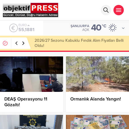
40
ALTIN
°C
ŞANLIURFA
6.660,55
AÇIK
Haliliye Belediyesi Her Gün 4 Bin 898 Kişiye Sıcak
Yemek Ulaştırıyor!
DEAŞ Operasyonu 11
Ormanlık Alanda Yangın!
Gözaltı!