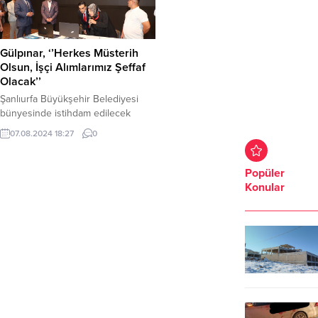
Gülpınar, ‘’Herkes Müsterih
Olsun, İşçi Alımlarımız Şeffaf
Olacak’’
Şanlıurfa Büyükşehir Belediyesi
bünyesinde istihdam edilecek
geçici işçiler, çekilen
07.08.2024 18:27
0
kuraylabelirlendi. Noter huzurunda
gerçekleşen kura çekilişinde
konuşan Büyükşehir
Popüler
BelediyeBaşkanı Mehmet Kasım
Konular
Gülpınar, referansla işçi alımını
kaldırdıklarını belirterek,
“Herkesmüsterih olsun, işçi
alımlarımız her zaman şeffaf olacak”
dedi. Ahlaklı Belediyecilik
anlayışıyla ‘İsraf, Yolsuzluk ve
Torpil’in’ önüne geçen
ŞanlıurfaBüyükşehir Belediye
Başkanı Mehmet Kasım