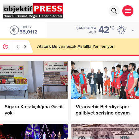
42
EURO
°C
ŞANLIURFA
55,0112
AÇIK
Atatürk Bulvarı Sıcak Asfaltla Yenileniyor!
Sigara Kaçakçılığına Geçit
Viranşehir Belediyespor
yok!
galibiyet serisine devam
ediyor