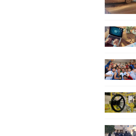
Gülpınar’ın...