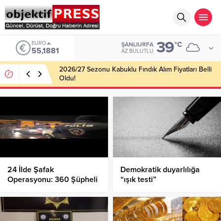
39
EURO
°C
ŞANLIURFA
55,1881
AZ BULUTLU
2026/27 Sezonu Kabuklu Fındık Alım Fiyatları Belli
Oldu!
24 İlde Şafak
Demokratik duyarlılığa
Operasyonu: 360 Şüpheli
“ışık testi”
Yakalandı!