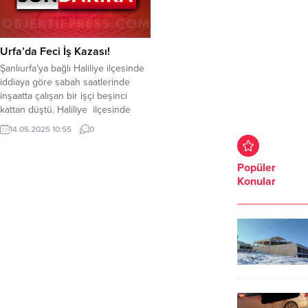
Urfa’da Feci İş Kazası!
Şanlıurfa’ya bağlı Haliliye ilçesinde
iddiaya göre sabah saatlerinde
inşaatta çalışan bir işçi beşinci
kattan düştü. Haliliye ilçesinde
iddiaya göre sabah erken saatlerde
14.05.2025 10:55
0
ilçedeki bir inşaatta bir işçi beşinci
kattan aşağı düştü. Çevredekilerin
ihbarı üzerine olay yerine 112 sağlık
Popüler
ekibi sevk edildi. Sağlık ekipleri
Konular
işçiye ilk müdahaleyi yaptıktan
sonra işçi olay yerine...