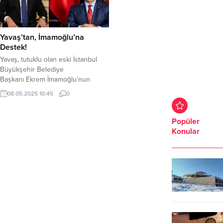
Yavaş’tan, İmamoğlu’na
Destek!
Yavaş, tutuklu olan eski İstanbul
Büyükşehir Belediye
Başkanı Ekrem İmamoğlu’nun
resmî X hesabına erişim engeli
08.05.2025 10:45
0
getirilmesinden sonra dikkat çeken
bir hamle yaptı. Ankara Büyükşehir
Belediye Başkanı Mansur Yavaş,
Popüler
seçim kampanyasında kullandığı X
Konular
hesabını İmamoğlu’nun kullanımına
açtı. Yavaş, hesabın profil
fotoğrafını değiştirdi. Yavaş, profil
fotoğrafına İmamoğlu’nun
fotoğrafını ekledi. Yavaş, konuya
ilişkin açıklamasında...