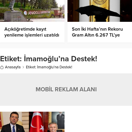
Açıköğretimde kayıt
Son İki Hafta’nın Rekoru
yenileme işlemleri uzatıldı
Gram Altın 6.267 TL’ye
(AÖF kayıt yenileme
Yükseldi!
tarihleri ne zaman?)
Etiket:
İmamoğlu’na Destek!
Anasayfa
Etiket: İmamoğlu’na Destek!
MOBİL REKLAM ALANI