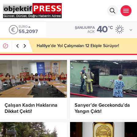
40
EURO
°C
ŞANLIURFA
55,2097
AÇIK
Haliliye’de Yol Çalışmaları 12 Ekiple Sürüyor!
Çalışan Kadın Haklarına
Sarıyer’de Gecekondu’da
Dikkat Çekti!
Yangın Çıktı!