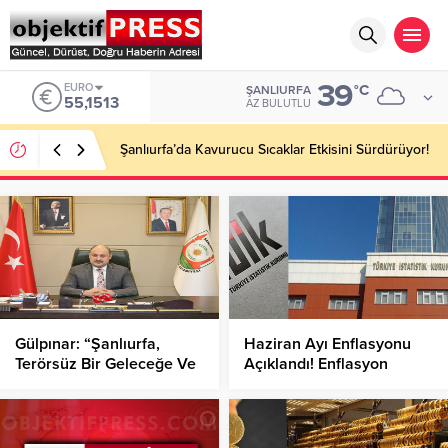
39
EURO
°C
ŞANLIURFA
55,1513
AZ BULUTLU
Şanlıurfa’da Kavurucu Sıcaklar Etkisini Sürdürüyor!
Gülpınar: “Şanlıurfa,
Haziran Ayı Enflasyonu
Terörsüz Bir Geleceğe Ve
Açıklandı! Enflasyon
Turizmde Zirveye
Yüzde Kaç Oldu?
Hazırlanıyor”