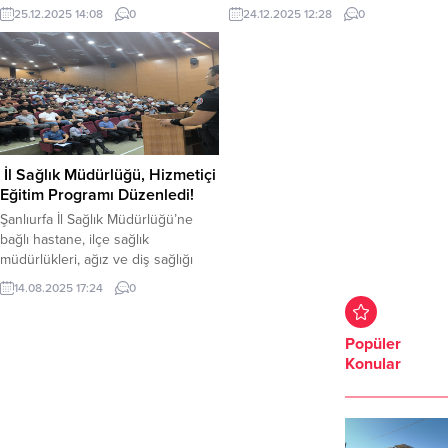
operasyonla, karın boşluğunda
geçişler yalnızca hava koşullarını
25.12.2025 14:08
0
24.12.2025 12:28
0
yaklaşık 25 santimetre çapında
değil, insan psikolojisini de
tespit edilen dev kist sorunsuz
doğrudan etkiliyor. Özellikle
şekilde çıkarıldı. Genel Cerrahi
sonbahar ve kış aylarında günlerin
Uzmanı Op. Dr. Osman Sinan
kısalması, güneş ışığının azalması
Özsezen tarafından
ve havaların soğuması; bazı
gerçekleştirilen ameliyat, yaklaşık
bireylerde mevsimsel duygulanım
bir ay önce karın ağrısı ve belirgin
bozukluğu olarak adlandırılan
şişkinlik şikâyetleriyle polikliniğe
ruhsal tabloya yol açabiliyor.
İl Sağlık Müdürlüğü, Hizmetiçi
başvuran hastada yapılan detaylı...
Şanlıurfa Mehmet Akif İnan Eğitim...
Eğitim Programı Düzenledi!
Şanlıurfa İl Sağlık Müdürlüğü’ne
bağlı hastane, ilçe sağlık
müdürlükleri, ağız ve diş sağlığı
merkezleri ile diğer sağlık
14.08.2025 17:24
0
tesislerinde görev yapan güvenlik
personeline yönelik kapsamlı bir
hizmetiçi eğitim programı
Popüler
gerçekleştirildi. Şanlıurfa İl Emniyet
Konular
Müdürlüğü iş birliğiyle düzenlenen
eğitimler, 3 gün boyunca sürdü ve
toplam 787 güvenlik görevlisi
programa katılım sağladı. Eğitimler...