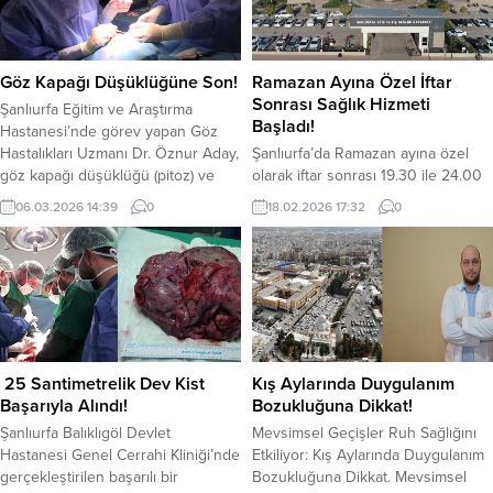
Göz Kapağı Düşüklüğüne Son!
Ramazan Ayına Özel İftar
Sonrası Sağlık Hizmeti
Şanlıurfa Eğitim ve Araştırma
Başladı!
Hastanesi’nde görev yapan Göz
Hastalıkları Uzmanı Dr. Öznur Aday,
Şanlıurfa’da Ramazan ayına özel
göz kapağı düşüklüğü (pitoz) ve
olarak iftar sonrası 19.30 ile 24.00
göz kapağı cerrahisi hakkında
saatleri arasında ağız ve diş sağlığı
06.03.2026 14:39
0
18.02.2026 17:32
0
bilgilendirmelerde bulundu.
hizmetleri verilmeye başlandı.
Poliklinik başvurularında sık
Şanlıurfa İl Sağlık Müdürlüğü
karşılaşılan sağlık sorunlarından biri
tarafından düzenlenen uygulama
olan göz kapağı düşüklüğünün,
kapsamında, diş hastaneleri ve ağız
hem görme fonksiyonlarını hem de
ve diş sağlığı merkezlerinde iftar
yüz ifadesini etkileyebildiği
sonrasında da muayene ve tedavi
belirtildi. Dr. Aday, göz kapağı
hizmetleri sunuluyor. Özellikle
düşüklüğünün farklı...
gündüz saatlerinde oruç tutan
25 Santimetrelik Dev Kist
Kış Aylarında Duygulanım
vatandaşlar için...
Başarıyla Alındı!
Bozukluğuna Dikkat!
Şanlıurfa Balıklıgöl Devlet
Mevsimsel Geçişler Ruh Sağlığını
Hastanesi Genel Cerrahi Kliniği’nde
Etkiliyor: Kış Aylarında Duygulanım
gerçekleştirilen başarılı bir
Bozukluğuna Dikkat. Mevsimsel