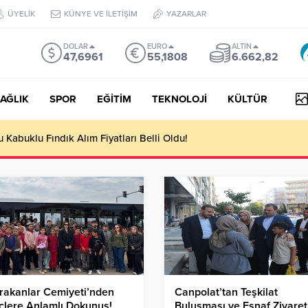
ÜYELİK
KÜNYE VE İLETİŞİM
YAZARLAR
DOLAR
EURO
ALTIN
47,6961
55,1808
6.662,82
AĞLIK
SPOR
EĞİTİM
TEKNOLOJİ
KÜLTÜR
Kabuklu Fındık Alım Fiyatları Belli Oldu!
ırakanlar Cemiyeti’nden
Canpolat’tan Teşkilat
çlere Anlamlı Dokunuş!
Buluşması ve Esnaf Ziyareti