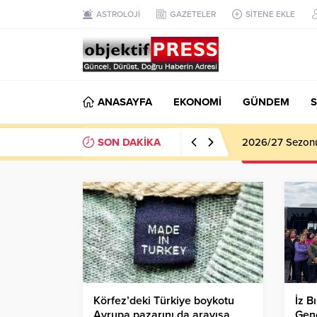
ASTROLOJİ
GAZETELER
SİTENE EKLE
ANASAYFA
EKONOMİ
GÜNDEM
S
SON DAKİKA
2026/27 Sezonu 
Körfez’deki Türkiye boykotu
İz B
Avrupa pazarını da arayışa
Gen