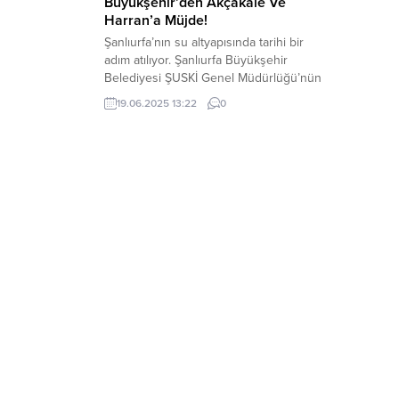
Büyükşehir’den Akçakale Ve
Harran’a Müjde!
Şanlıurfa’nın su altyapısında tarihi bir
adım atılıyor. Şanlıurfa Büyükşehir
Belediyesi ŞUSKİ Genel Müdürlüğü’nün
öncülüğünde, Avrupa Yatırım Bankası
19.06.2025 13:22
0
(EIB) finansman ortaklığıyla, Dışişleri
BakanlığıAvrupa Birliği Başkanlığı’nın
koordinasyonunda ve İLBANK
destekleriyle Akçakale-Harran İçme
SuyuProjesi hayata geçiriliyor. Bölge
halkının uzun süredir beklediği ve içme
suyu ihtiyacına kalıcı çözüm sunacak olan
bu dev proje,Şanlıurfa Büyükşehir...