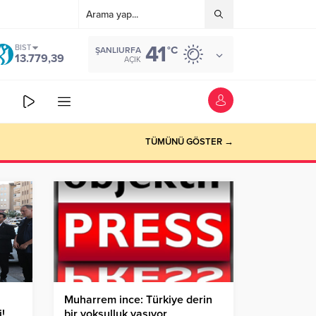
41
BIST
°C
ŞANLIURFA
13.779,39
AÇIK
TÜMÜNÜ GÖSTER →
Muharrem ince: Türkiye derin
!
bir yoksulluk yaşıyor