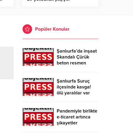
Popüler Konular
Şanlıurfa’da inşaat
Skandalı Çürük
beton resmen
belgelendi
Şanlıurfa Suruç
ilçesinde kavga!
ölü yaralılar var
Pandemiyle birlikte
e-ticaret artınca
şikayetler
de katlandı