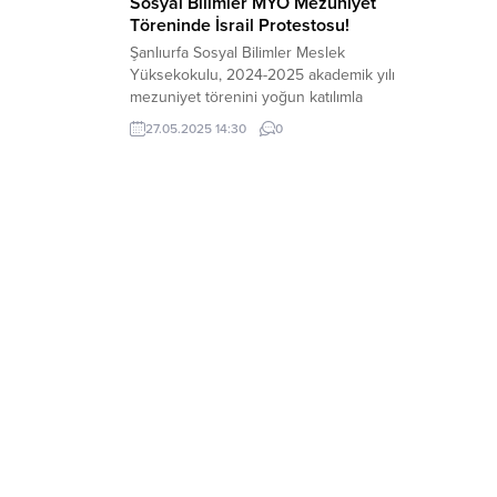
Sosyal Bilimler MYO Mezuniyet
Töreninde İsrail Protestosu!
Şanlıurfa Sosyal Bilimler Meslek
Yüksekokulu, 2024-2025 akademik yılı
mezuniyet törenini yoğun katılımla
gerçekleştirdi. Ancak törende,
27.05.2025 14:30
0
diplomaların sevinci kadar İsrail’in
Gazze’ye yönelik saldırılarına karşı
yükselen tepkiler de dikkat çekti.
Öğrenciler ve akademisyenler, Filistin
atkılarıyla sahnede yer alırken, “Free
Palestine Now” ve “Stop the Genocide in
Gaza” yazılı pankartlarla Gazze’de
yaşananlara karşı...