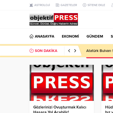
ASTROLOJİ
GAZETELER
SİTENE EKLE
ANASAYFA
EKONOMİ
GÜNDEM
S
SON DAKİKA
Atatürk Bulvarı 
Gözlerinizi Ovuşturmak Kalıcı
Hüda
Hasara Yol Açabilir!
hız 