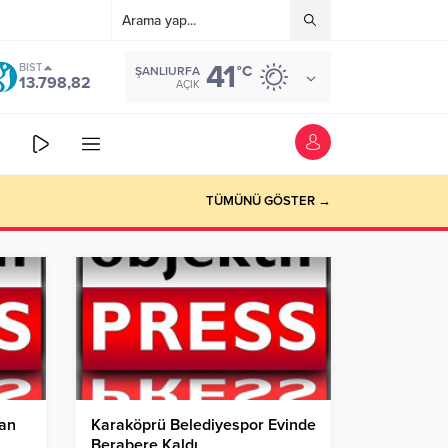
41
BIST
°C
ŞANLIURFA
13.798,82
AÇIK
TÜMÜNÜ GÖSTER →
nan
Karaköprü Belediyespor Evinde
Berabere Kaldı