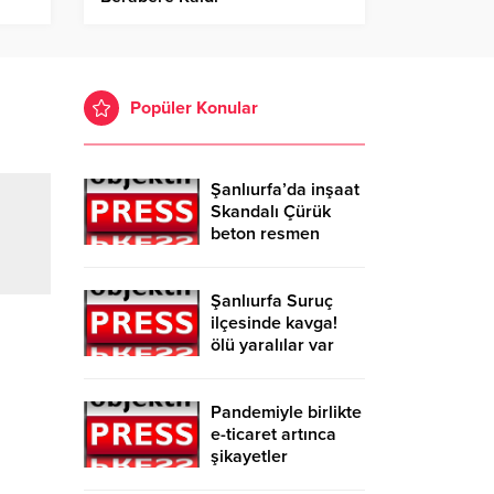
Popüler Konular
Şanlıurfa’da inşaat
Skandalı Çürük
beton resmen
belgelendi
Şanlıurfa Suruç
ilçesinde kavga!
ölü yaralılar var
Pandemiyle birlikte
e-ticaret artınca
şikayetler
de katlandı