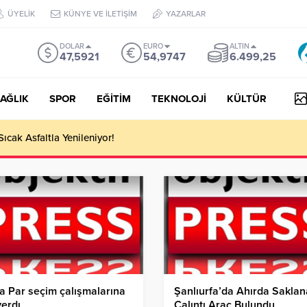
ÜYELİK
KÜNYE VE İLETİŞİM
YAZARLAR
DOLAR
EURO
ALTIN
47,5921
54,9747
6.499,25
AĞLIK
SPOR
EĞİTİM
TEKNOLOJİ
KÜLTÜR
Sıcak Asfaltla Yenileniyor!
 Par seçim çalışmalarına
Şanlıurfa’da Ahırda Sakla
verdı
Çalıntı Araç Bulundu