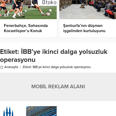
Fenerbahçe, Sahasında
Şanlıurfa’nın düşman
Kocaelispor’u Konuk
işgalinden kurtuluşunu
Ediyor!
çeşitli etkinliklerle
kutlandı
Etiket:
İBB’ye ikinci dalga yolsuzluk
operasyonu
Anasayfa
Etiket: İBB’ye ikinci dalga yolsuzluk operasyonu
MOBİL REKLAM ALANI