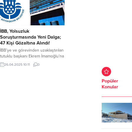
İBB, Yolsuzluk
Soruşturmasında Yeni Dalga;
47 Kişi Gözaltına Alındı!
İBB’ye ve görevinden uzaklaştırılan
tutuklu başkanı Ekrem İmamoğlu’na
yönelik yürütülen yolsuzluk
26.04.2025 10:11
0
soruşturmasında yeni dalga.
Operasyon kapsamında aralarında
İSKİ Genel Müdürü Şafak Başa ile
Popüler
İBB Genel Sekreter Yardımcısı Arif
Konular
Gürkan Alpay’ın da bulunduğu 47
şüpheli gözaltına alındı. 6 şüpheli
hakkındaki aranıyor. İstanbul
Büyükşehir Belediyesi’ne
(İBB) yolsuzluk operasyonları
devam ediyor. Soruşturma
kapsamında 53...