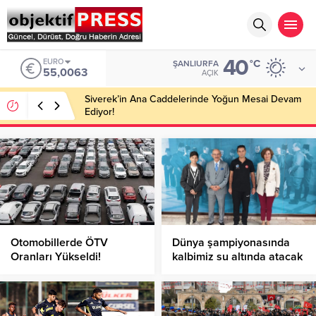
40
EURO
°C
ŞANLIURFA
55,0063
AÇIK
Siverek’in Ana Caddelerinde Yoğun Mesai Devam
Ediyor!
Otomobillerde ÖTV
Dünya şampiyonasında
Oranları Yükseldi!
kalbimiz su altında atacak