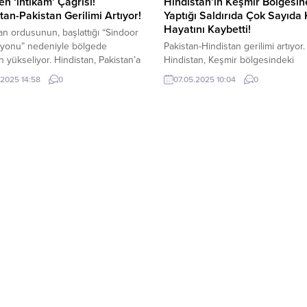
ten ‘intikam’ Çağrısı!
Hindistan’ın Keşmir Bölgesin
tan-Pakistan Gerilimi Artıyor!
Yaptığı Saldırıda Çok Sayıda 
Hayatını Kaybetti!
an ordusunun, başlattığı “Sindoor
yonu” nedeniyle bölgede
Pakistan-Hindistan gerilimi artıyor.
n yükseliyor. Hindistan, Pakistan’a
Hindistan, Keşmir bölgesindeki
ç ayrı bölgeye füze saldırısı
Muzaferabad kentine füzelerle
.2025 14:58
0
07.05.2025 10:04
0
di. Bu saldırılarda 26 kişi hayatını
düzenlediği saldırıda ölü sayısı art
rken, 46 kişi ise yaralandı.
Hindistan’ın füzelerle saldırısı so
n yönetimi 5 Hint uçağını
kişi hayatını kaybederken 46 kişi 
klerini ileri sürerken, Hindistan
yaralandı. Kayıp 2 kişi ise aranıyo
edefi vurduğunu açıkladı. Pakistan
dünyanın kaygıyla izliyor. İki nükle
un, verdiği karşılıkta Hindistan’da
gücün çatışmayı artırmasından en
rlemelere göre...
duyuluyor. İki nükleer güç Hindis
Pakistan arasında gerilim...