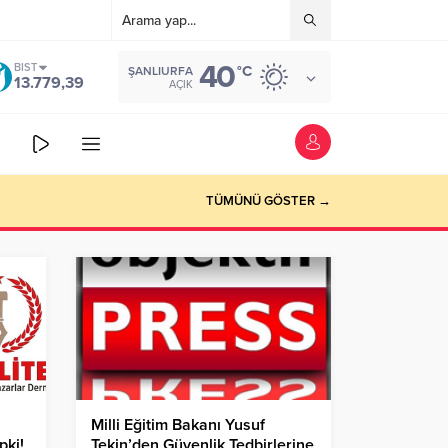
40
BIST
°C
ŞANLIURFA
13.779,39
AÇIK
TÜMÜNÜ GÖSTER →
Milli Eğitim Bakanı Yusuf
pki!
Tekin’den Güvenlik Tedbirlerine