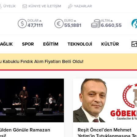
ÜYELİK
KÜNYE VE İLETİŞİM
YAZARLAR
DOLAR
EURO
ALTIN
47,7111
55,1881
6.660,55
AĞLIK
SPOR
EĞİTİM
TEKNOLOJİ
KÜLTÜR
Kabuklu Fındık Alım Fiyatları Belli Oldu!
ülden Gönüle Ramazan
Reşit Öncel’den Mehmet
si!
Yetim’in Tutuklanmasına Te