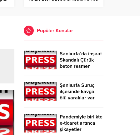
Dair Açıklama!
Popüler Konular
Şanlıurfa’da inşaat
Skandalı Çürük
beton resmen
belgelendi
Şanlıurfa Suruç
ilçesinde kavga!
ölü yaralılar var
Pandemiyle birlikte
e-ticaret artınca
şikayetler
de katlandı