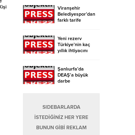
e
Kişi
Viranşehir
Belediyespor’dan
farklı tarife
Yeni rezerv
ıyor.
Türkiye’nin kaç
nucu 26
yıllık ihtiyacını
de
karşılayacak?
r. Tüm
er
dişe
Şanlıurfa’da
tan ve
DEAŞ’a büyük
darbe
SIDEBARLARDA
İSTEDİĞİNİZ HER YERE
BUNUN GİBİ REKLAM