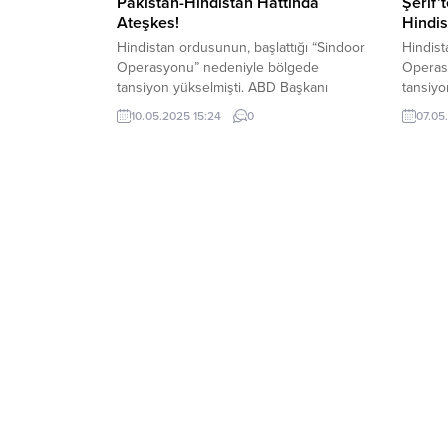
Pakistan-Hindistan Hattında
Şerif’
Ateşkes!
Hindis
Hindistan ordusunun, başlattığı “Sindoor
Hindist
Operasyonu” nedeniyle bölgede
Operas
tansiyon yükselmişti. ABD Başkanı
tansiyo
Donald Trump, iki ülke arasında ateşkesi
bağlı ü
10.05.2025 15:24
0
07.05
duyurdu. İki ülke arasındaki gerginlik
düzenle
Hindistan ordusunun komşu ülkeye
kaybede
düzenlediği hava saldırılarıyla doruğa
Pakista
çıkmıştı. Hindistan, Sindoor
düşürdü
Operasyonu’na Pakistan’dan gece
ise 9 h
saatlerinde misilleme gelmişti. İki nükleer
ordusun
güç arasındaki çatışmayı bütün dünya
ilk beli
endişe ile takip ediyordu. ABD...