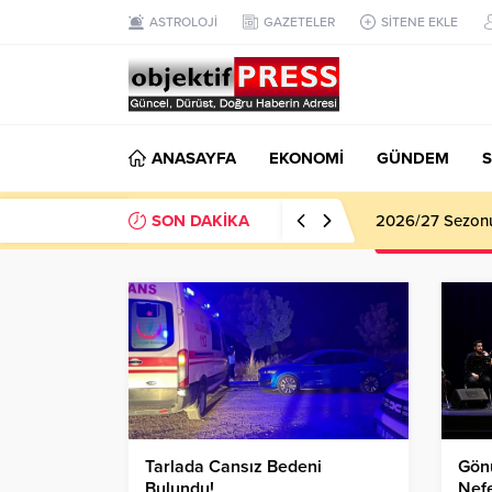
ASTROLOJİ
GAZETELER
SİTENE EKLE
ANASAYFA
EKONOMİ
GÜNDEM
S
SON DAKİKA
2026/27 Sezonu 
Tarlada Cansız Bedeni
Gön
Bulundu!
Nefe