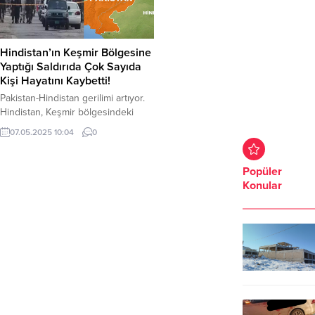
Hindistan’ın Keşmir Bölgesine
Yaptığı Saldırıda Çok Sayıda
Kişi Hayatını Kaybetti!
Pakistan-Hindistan gerilimi artıyor.
Hindistan, Keşmir bölgesindeki
Muzaferabad kentine füzelerle
07.05.2025 10:04
0
düzenlediği saldırıda ölü sayısı
artıyor. Hindistan’ın füzelerle
saldırısı sonucu 26 kişi hayatını
Popüler
kaybederken 46 kişi de yaralandı.
Konular
Kayıp 2 kişi ise aranıyor. Tüm
dünyanın kaygıyla izliyor. İki
nükleer gücün çatışmayı
artırmasından endişe duyuluyor. İki
nükleer güç Hindistan ve Pakistan
arasında gerilim...