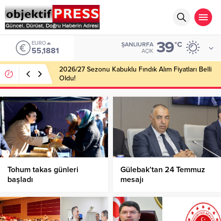
39
EURO
°C
ŞANLIURFA
55,1881
AÇIK
2026/27 Sezonu Kabuklu Fındık Alım Fiyatları Belli
Oldu!
Tohum takas günleri
Gülebak’tan 24 Temmuz
başladı
mesajı