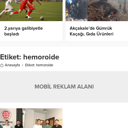
2.yarıya galibiyetle
Akçakale’de Gümrük
başladı
Kaçağı, Gıda Ürünleri
İmha Edildi!
Etiket:
hemoroide
Anasayfa
Etiket: hemoroide
MOBİL REKLAM ALANI