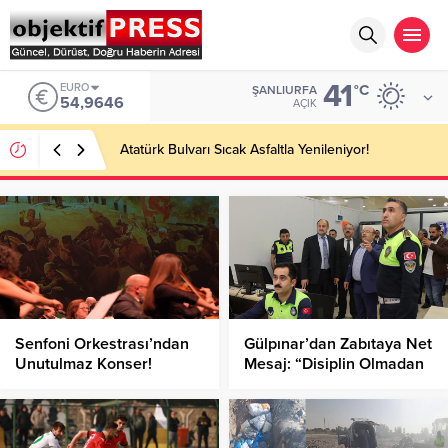
41
EURO
°C
ŞANLIURFA
54,9646
AÇIK
Atatürk Bulvarı Sıcak Asfaltla Yenileniyor!
Senfoni Orkestrası’ndan
Gülpınar’dan Zabıtaya Net
Unutulmaz Konser!
Mesaj: “Disiplin Olmadan
Başarı Olmaz”!