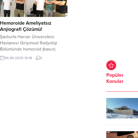
Hemoroide Ameliyatsız
Anjiografi Çözümü!
Şanlıurfa Harran Üniversitesi
Hastanesi Girişimsel Radyoloji
Bölümünde hemoroid (basur)
hastalığı artık anjiografi yöntemiyle
04.06.2025 10:18
0
ameliyatsız olarak tedavi
edilebiliyor. Şanlıurfa Harran
Üniversitesi Hastanesi bölge
Popüler
halkına sunduğu yenilikçi sağlık
Konular
hizmetlerine devam ediyor.
Girişimsel Radyoloji Bölümünde
Anabilim Dalı Başkanı Doç. Dr.
Veysel Kaya, Dr. Öğr. Üyesi Eyüp
Kaya ve ekipleri hemoroid (basur)
hastalığını artık...