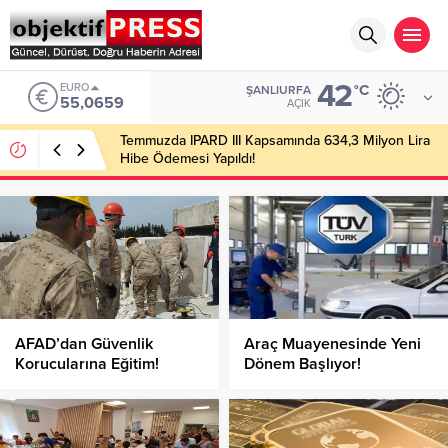
42
EURO
°C
ŞANLIURFA
55,0659
AÇIK
Temmuzda IPARD III Kapsamında 634,3 Milyon Lira
Hibe Ödemesi Yapıldı!
AFAD’dan Güvenlik
Araç Muayenesinde Yeni
Korucularına Eğitim!
Dönem Başlıyor!