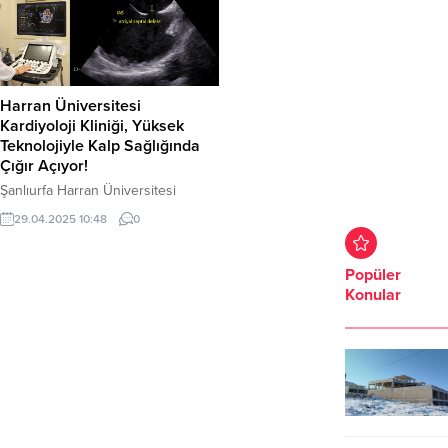
Harran Üniversitesi
Kardiyoloji Kliniği, Yüksek
Teknolojiyle Kalp Sağlığında
Çığır Açıyor!
Şanlıurfa Harran Üniversitesi
Hastanesi Kardiyoloji Anabilim Dalı,
29.04.2025 10:48
0
yüksek teknolojiye sahip
görüntüleme cihazlarıyla tanı ve
tedavide çıtayı yükselterek bölge
Popüler
halkına daha hızlı ve etkili sağlık
Konular
hizmeti sunuyor.Şanlıurfa Harran
Üniversitesi Hastanesi Kardiyoloji
Anabilim Dalı, ileri düzey
görüntüleme cihazları sayesinde
tanı ve tedavi hizmetlerinde önemli
bir gelişme kaydetti. Kardiyoloji
Anabilim Dalı Başkanı Prof....