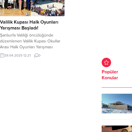
Valilik Kupası Halk Oyunları
Yarışması Başladı!
Şanlıurfa Valiliği öncülüğünde
düzenlenen Valilik Kupası Okullar
Arası Halk Oyunları Yarışması
düzenlenen kortej ile başladı. 104
29.04.2025 12:21
0
okulun katılım sağladığı ve 3 gün
sürecek yarışmada dereceye giren
eğitim kurumları ödüllendirilecek.
Popüler
Şanlıurfa Valiliği öncülüğünde
Konular
Şanlıurfa İli Kültür Eğitim Sanat ve
Araştırma Vakfı (ŞURKAV) tarafından
bu yıl 4’üncüsü düzenlenen Valilik
Kupası Okullar Arası...