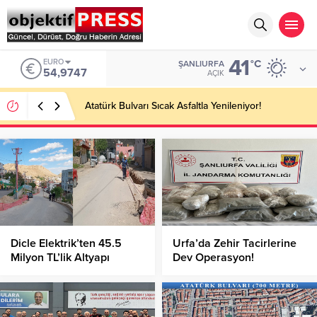
41
EURO
°C
ŞANLIURFA
54,9747
AÇIK
Atatürk Bulvarı Sıcak Asfaltla Yenileniyor!
Dicle Elektrik’ten 45.5
Urfa’da Zehir Tacirlerine
Milyon TL’lik Altyapı
Dev Operasyon!
Yatırımı!