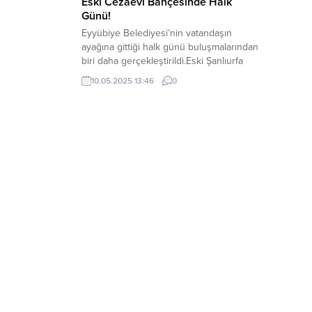
Eski Cezaevi Bahçesinde Halk
Günü!
Eyyübiye Belediyesi’nin vatandaşın
ayağına gittiği halk günü buluşmalarından
biri daha gerçekleştirildi.Eski Şanlıurfa
Cezaevi’nde düzenlenen halk günü
10.05.2025 13:46
0
buluşmasında konuşan Başkan Mehmet
Kuş, ilçeyekazandırılan cezaevi arsasının
geleceği hakkında da açıklamalarda
bulundu. Eyyübiye Belediye Başkanı
Mehmet Kuş, başkan yardımcıları, birim
müdürleri, meclis üyeleri, muhtarlarve
vatandaşların katılımıyla gerçekleştirilen
halk günü buluşmasına Onikiler,
Eyyüpnebi, Eyyübiye...