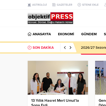
ASTROLOJİ
GAZETELER
SİTENE EKLE
ANASAYFA
EKONOMİ
GÜNDEM
S
SON DAKİKA
2026/27 Sezonu 
13 Yıllık Hasret Mert Umut’la
Genç
Sona Erdi
Dön