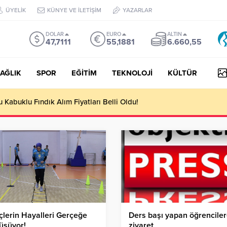
ÜYELİK
KÜNYE VE İLETİŞİM
YAZARLAR
DOLAR
EURO
ALTIN
47,7111
55,1881
6.660,55
AĞLIK
SPOR
EĞİTİM
TEKNOLOJİ
KÜLTÜR
Kabuklu Fındık Alım Fiyatları Belli Oldu!
lerin Hayalleri Gerçeğe
Ders başı yapan öğrencile
üşüyor!
ziyaret