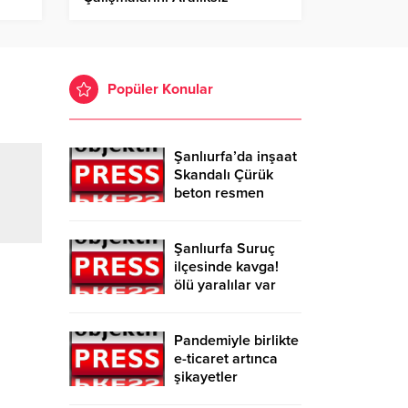
Sürdürüyor!
Popüler Konular
Şanlıurfa’da inşaat
Skandalı Çürük
beton resmen
belgelendi
Şanlıurfa Suruç
ilçesinde kavga!
ölü yaralılar var
Pandemiyle birlikte
e-ticaret artınca
şikayetler
de katlandı