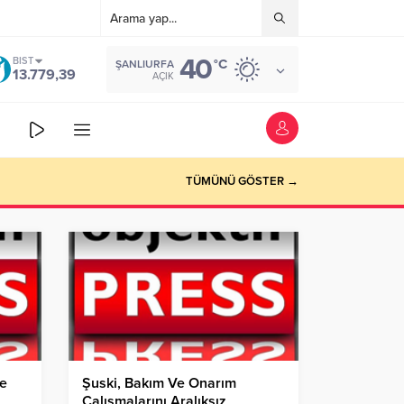
40
BIST
°C
ŞANLIURFA
13.779,39
AÇIK
TÜMÜNÜ GÖSTER →
re
Şuski, Bakım Ve Onarım
Çalışmalarını Aralıksız