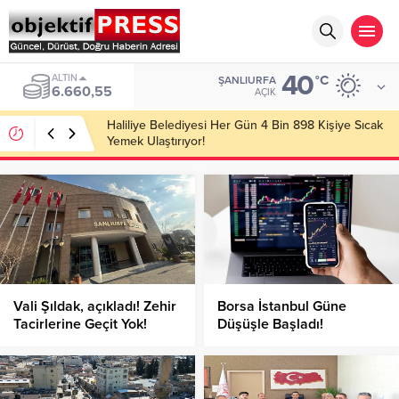
40
ALTIN
°C
ŞANLIURFA
6.660,55
AÇIK
Haliliye Belediyesi Her Gün 4 Bin 898 Kişiye Sıcak
Yemek Ulaştırıyor!
Vali Şıldak, açıkladı! Zehir
Borsa İstanbul Güne
Tacirlerine Geçit Yok!
Düşüşle Başladı!