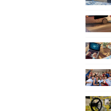
talimatlarıyla Kültür ve Sosyal İşler
Müdürlüğü koordinesindeyürütülen
çalışmalar...