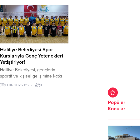
Haliliye Belediyesi Spor
Kurslarıyla Genç Yetenekleri
Yetiştiriyor!
Haliliye Belediyesi, gençlerin
sportif ve kişisel gelişimine katkı
sunmak amacıyla açtığı spor
18.06.2025 11:25
0
kurslarıyla, geleceğin başarılı
sporcularını yetiştirmeyi
sürdürüyor. Belediye bünyesinde
Popüler
hizmet veren spor merkezleri,
Konular
gençlere hem sağlıklı yaşam
alışkanlığı kazandırıyor hem de
sportif kariyerlerinin temellerini
atmalarına imkân tanıyor. Belediye
Başkanı Mehmet Canpolat’ın