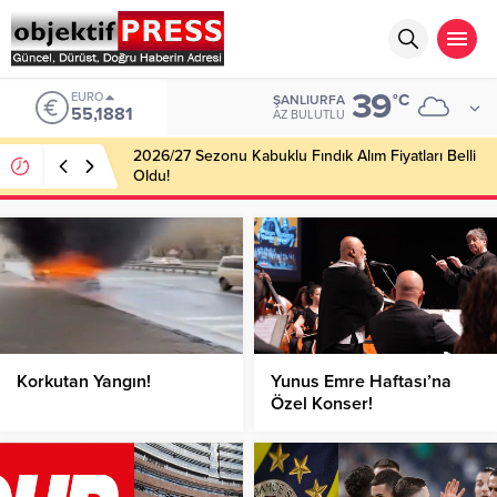
39
EURO
°C
ŞANLIURFA
55,1881
AZ BULUTLU
2026/27 Sezonu Kabuklu Fındık Alım Fiyatları Belli
Oldu!
Korkutan Yangın!
Yunus Emre Haftası’na
Özel Konser!