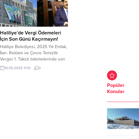
Haliliye’de Vergi Ödemeleri
İçin Son Günü Kaçırmayın!
Haliliye Belediyesi, 2025 Yılı Emlak,
İlan- Reklam ve Çevre Temizlik
Vergisi 1. Taksit ödemelerinde son
günün 31 Mayıs olduğunu ve
14.05.2025 11:10
0
ödemelerin internetten kolaylıkla
yapılabileceğini duyurdu. 2025 yılı
Emlak, İlan- Reklam ve Çevre
Popüler
Temizlik Vergisi birinci taksit
Konular
ödemelerinde 31 Mayıs’ın son gün
olduğunu hatırlatan Mali Hizmetler
Müdürlüğü Emlak Gelirler Birimi,
vatandaşların...