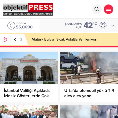
42
EURO
°C
ŞANLIURFA
55,0690
AÇIK
Atatürk Bulvarı Sıcak Asfaltla Yenileniyor!
İstanbul Valiliği Açıkladı;
Urfa’da otomobil yüklü TIR
İzinsiz Gösterilerde Çok
alev alev yandı!
Sayıda Kişi Gözaltına
Alındı!