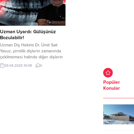
Uzman Uyardı: Gülüşünüz
Bozulabilir!
Uzman Diş Hekimi Dr. Ümit Sait
Yavuz, yirmilik dişlerin zamanında
çekilmemesi halinde diğer dişlerin
formunu bozabileceği ve gülüş
29.04.2025 10:09
0
estetiğini olumsuz etkileyebileceği
uyarısında bulundu. Özellikle diş
teli tedavisi görmüş hastaların bu
Popüler
konuda daha dikkatli olması
Konular
gerektiğini belirten Yavuz,
BravoDent’in uzman kadrosu ve
Avrupa standartlarındaki kliniğiyle
hastalarına en iyi hizmeti
sunduğunu vurguladı....