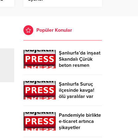
Popüler Konular
Şanlıurfa’da inşaat
Skandalı Çürük
beton resmen
belgelendi
Şanlıurfa Suruç
ilçesinde kavga!
ölü yaralılar var
Pandemiyle birlikte
e-ticaret artınca
şikayetler
de katlandı