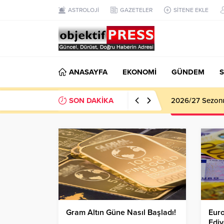
ASTROLOJİ
GAZETELER
SİTENE EKLE
ANASAYFA
EKONOMİ
GÜNDEM
S
SON DAKİKA
2026/27 Sezonu 
Gram Altın Güne Nasıl Başladı!
Eur
Ediy