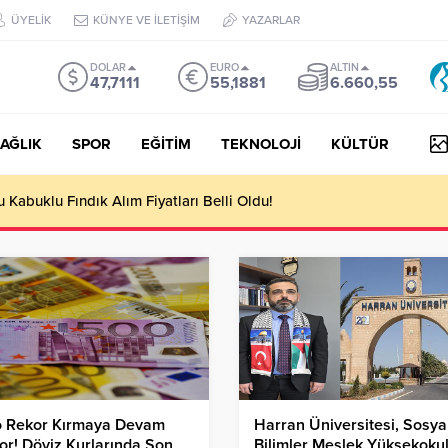
ÜYELİK
KÜNYE VE İLETİŞİM
YAZARLAR
DOLAR
EURO
ALTIN
47,7111
55,1881
6.660,55
AĞLIK
SPOR
EĞİTİM
TEKNOLOJİ
KÜLTÜR
Kabuklu Fındık Alım Fiyatları Belli Oldu!
o Rekor Kırmaya Devam
Harran Üniversitesi, Sosya
or! Döviz Kurlarında Son
Bilimler Meslek Yüksekoku