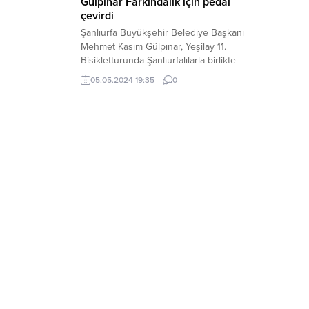
Gülpınar Farkındalık için pedal
çevirdi
Şanlıurfa Büyükşehir Belediye Başkanı
Mehmet Kasım Gülpınar, Yeşilay 11.
Bisikletturunda Şanlıurfalılarla birlikte
pedal çevirdi. Şanlıurfa sokaklarını bisiklet
05.05.2024 19:35
0
kullanarak gezenBaşkan Gülpınar, daha
yaşanılabilir bir Şanlıurfa için bisiklet
kullanmayı teşvik edecekprojeler
hazırlayacaklarını söyledi. Şanlıurfa’da
gerçekleşen bisiklet turuna Şanlıurfa
Büyükşehir Belediye Başkanı
MehmetKasım Gülpınar’ın yanı sıra Vali
Yardımcısı Yasin Akgül, Yeşilay Şube
Başkanı...