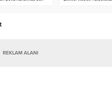
um Nedir?
Müdürü Görevden Alındı!
t
REKLAM ALANI