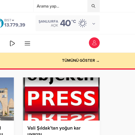
40
BIST
°C
ŞANLIURFA
13.779,39
AÇIK
TÜMÜNÜ GÖSTER →
l
Vali Şıldak’tan yoğun kar
lu
uyarısı