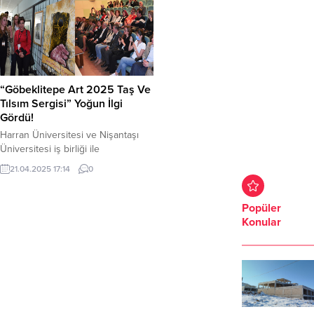
“Göbeklitepe Art 2025 Taş Ve
Tılsım Sergisi” Yoğun İlgi
Gördü!
Harran Üniversitesi ve Nişantaşı
Üniversitesi iş birliği ile
düzenlenen “Karahantepe’nin
21.04.2025 17:14
0
Disiplinlerarası Keşfi: Taş ve Tılsım
Çalıştayı ve Sergisi” Osmanbey
Yerleşkesi Fen Edebiyat Fakültesi
Popüler
fuaye alanında sergilendi. Bu yıl
Konular
Karahantepe keşfi anısına
düzenlenen birbirinden değerli
eserlerin sergilendiği etkinliğin
açılışı Rektör Yardımcısı Prof. Dr.
Ahmet İlyas tarafından yapıldı.
Göbeklitepe Art 2025 Taş...