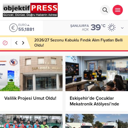
39
EURO
°C
ŞANLIURFA
55,1881
AÇIK
2026/27 Sezonu Kabuklu Fındık Alım Fiyatları Belli
Oldu!
Valilik Projesi Umut Oldu!
Eskişehir’de Çocuklar
Mekatronik Atölyesi’nde
Eğlenerek Öğreniyor