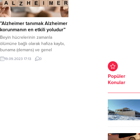
”Alzheimer tanımak Alzheimer
korunmanın en etkili yoludur”
Beyin hücrelerinin zamanla
ölümüne bağlı olarak hafıza kaybı,
bunama (demans) ve genel
anlamda bilişsel fonksiyonların
19.09.2023 17:13
0
azalması şeklinde gelişen tıbbi
durum Alzheimer hastalığı olarak
adlandırılır. Nörolojik bir hastalık
Popüler
olan Alzheimer aynı zamanda en
Konular
yaygın görülen demans türüdür.
Şanlıurfa Mehmet Akif İnan Eğitim
ve Araştırma Hastanesi Sağlıklı Yaş
Alma Merkezinde görevli
Gerontolog...