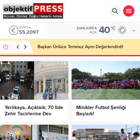
40
EURO
°C
ŞANLIURFA
55,2097
AÇIK
Başkan Ünlüce Temmuz Ayını Değerlendirdi!
Yerlikaya, Açıkladı; 70 İlde
Minikler Futbol Şenliği
Zehir Tacirlerine Dev
Başladı!
Operasyon!