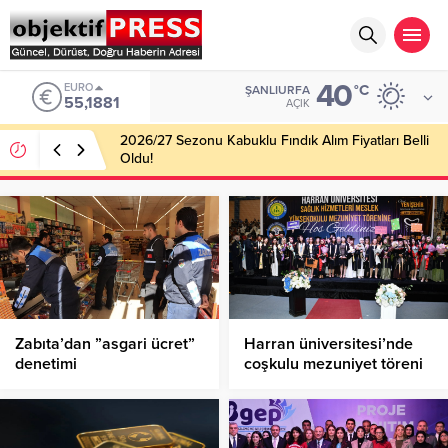
40
EURO
°C
ŞANLIURFA
55,1881
AÇIK
2026/27 Sezonu Kabuklu Fındık Alım Fiyatları Belli
Oldu!
Zabıta’dan ”asgari ücret”
Harran üniversitesi’nde
denetimi
coşkulu mezuniyet töreni