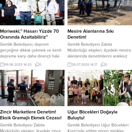
Moriwaki;” Hasarı Yüzde 70
Mesire Alanlarına Sıkı
Oranında Azaltabiliriz”
Denetim!
Gemlik Belediyesi, deprem
Gemlik Belediyesi Zabıta
gerçeğine dikkat çekmek ve kenti
Müdürlüğü ekipleri, ilçedeki mesire
depreme karşı daha dirençli hale
alanlarında denetimlerini aralıksız
getirmek amacıyla önemli bir
sürdürüyor. Kurtul, Kumla,
09.08.2025 16:33
0
26.07.2025 14:17
0
etkinliğe ev sahipliği yaptı. 30 yılı
Cumhuriyet Mahallesi ve
aşkın süredir Türkiye’de deprem
Yeniköy’de bulunan mesire
bilinci ve güvenli yapılaşma üzerine
alanlarında denetim yapan ekipler,
çalışmalar yürüten Yüksek Mimar
piknik yapan vatandaşlara önemli
ve Yüksek Mühendis Yoshinori
uyarılarda bulundu. Ateş
Moriwaki, Zeytindalı Meydanı’nda
yakılmaması, mangal yapılmaması
düzenlenen programda
ve semaver kullanılmaması
Gemliklilerle buluştu. Bir saatten
konusunda vatandaşları
Zincir Marketlere Denetim!
Uğur Böcekleri Doğayla
fazla...
bilgilendiren ekipler, milyonlarca
Eksik Gramajlı Ekmek Cezası!
Buluştu!
dönüm alanı ve binlerce canlının
Gemlik Belediyesi Zabıta
Gemlik Belediyesi Uğur Böcekleri
zarar gördüğü orman
Müdürlüğü ekipleri, ilçedeki zincir
Kreşi’nde eğitim gören minikler,