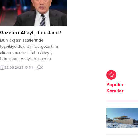
Gazeteci Altaylı, Tutuklandı!
Dün akşam saatlerinde
teşvikiye’deki evinde gözaltına
alınan gazeteci Fatih Altaylı,
tutuklandı. Altaylı, hakkında
‘Cumhurbaşkanına tehdit’
22.06.2025 16:54
0
suçlamasıyla re’sen soruşturma
başlatılmıştı. Altaylı, savcılık
ifadesinin ardında tutuklama talebi
Popüler
ile Sulh Ceza Mahkemesi’ne sevk
Konular
edildi. Altaylı, ‘cumhurbaşkanına
tehdit’ten’ suçlamasıyla tutuklandı.