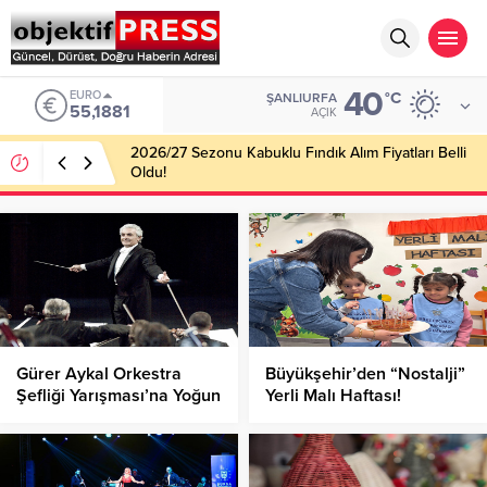
40
EURO
°C
ŞANLIURFA
55,1881
AÇIK
2026/27 Sezonu Kabuklu Fındık Alım Fiyatları Belli
Oldu!
Gürer Aykal Orkestra
Büyükşehir’den “Nostalji”
Şefliği Yarışması’na Yoğun
Yerli Malı Haftası!
İlgi!